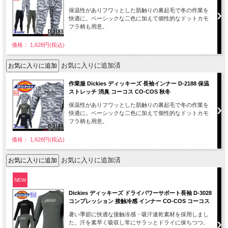
保温性がありフワッとした肌触りの裏起毛で冬の作業を
快適に。ベーシックな二色に加えて個性的なドットカモ
フラ柄も用意。
価格： 1,628円(税込)
お気に入りに追加済
作業服 Dickies ディッキーズ 長袖インナー D-2188 保温
ストレッチ 消臭 コーコス CO-COS 秋冬
保温性がありフワッとした肌触りの裏起毛で冬の作業を
快適に。ベーシックな二色に加えて個性的なドットカモ
フラ柄も用意。
価格： 1,628円(税込)
お気に入りに追加済
NEW
Dickies ディッキーズ ドライパワーサポート長袖 D-3028
コンプレッション 接触冷感 インナー CO-COS コーコス
暑い季節に快適な接触冷感・吸汗速乾素材を採用しまし
た。汗を素早く吸収し常にサラッとドライに保ちつつ、