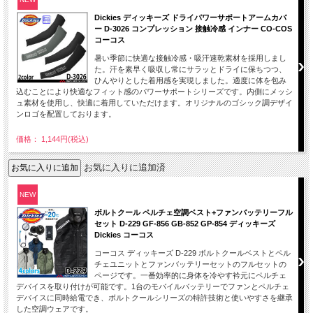
Dickies ディッキーズ ドライパワーサポートアームカバ
ー D-3026 コンプレッション 接触冷感 インナー CO-COS
コーコス
暑い季節に快適な接触冷感・吸汗速乾素材を採用しまし
た。汗を素早く吸収し常にサラッとドライに保ちつつ、
ひんやりとした着用感を実現しました。適度に体を包み
込むことにより快適なフィット感のパワーサポートシリーズです。内側にメッシ
ュ素材を使用し、快適に着用していただけます。オリジナルのゴシック調デザイ
ンロゴを配置しております。
価格： 1,144円(税込)
お気に入りに追加済
NEW
ボルトクール ペルチェ空調ベスト+ファンバッテリーフル
セット D-229 GF-856 GB-852 GP-854 ディッキーズ
Dickies コーコス
コーコス ディッキーズ D-229 ボルトクールベストとペル
チェユニットとファンバッテリーセットのフルセットの
ページです。一番効率的に身体を冷やす衿元にペルチェ
デバイスを取り付けが可能です。1台のモバイルバッテリーでファンとペルチェ
デバイスに同時給電でき、ボルトクールシリーズの特許技術と使いやすさを継承
した空調ウェアです。