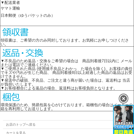
▼配送業者
ヤマト運輸
日本郵便（ゆうパケットのみ）
領収書は、ご希望の方のみ同封しております。お気軽にお申しつけくださ
い。
▼不良品のため返品・交換をご希望の場合は 商品到着後7日以内に メール
または電話でご連絡ください。
▼ご使用された商品 (使用後不良品とわかっ た場合を除く)、お客様の責任
でキズや汚れが生じた商品、 商品到着後8日以上経過した商品の返品はお受
けできません。
▼発送中の破損、不良品、ご注文と違う商が届いた場合は、返送料は 当店
が負担いたします。
▼お客様都合による返品の場合、返送料はお客様負担となります。
環境保護のため、簡易包装を心がけております。箱梱包の場合はメーカーの
箱を再利用してお送りします。
お店のトップへ戻る
カートを見る