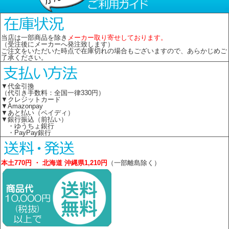
当店は一部商品を除き
メーカー取り寄せしております。
（受注後にメーカーへ発注致します）
ご注文をいただいた時点で在庫切れの場合もございますので、あらかじめご
了承ください。
▼代金引換
（代引き手数料：全国一律330円）
▼クレジットカード
▼Amazonpay
▼あと払い（ペイディ）
▼銀行振込（前払い）
・ゆうちょ銀行
・PayPay銀行
本土770円 ・ 北海道 沖縄県1,210円
（一部離島除く）