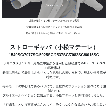
世界が注目する小松マテーレとのコラボで実現
空気を纏うような軽さとディティールに宿る上質感
驚きの軽さとしなやかな風合いの素材「ストローギャバ」
ストローギャバ（小松マテーレ）
1540SG/7077SC/5025SC/2537SG/7082SC/6015SC
ポリエステル100％ 縦糸に中空糸を使用した超軽量でMADE IN JAPAN
の高級素材。
表側は滑らかで裏側はさらりとした肌離れの良い素材で、程よい張り感が
特徴です。
毎年モードの中心地であるパリにて、全世界のファッション業界に向け開
催される
プルミエールヴィジョンに出店する、小松マテーレと共同開発しました。
「羽織る」という言葉がふさわしく、軽くしなやかな風合いをお楽しみい