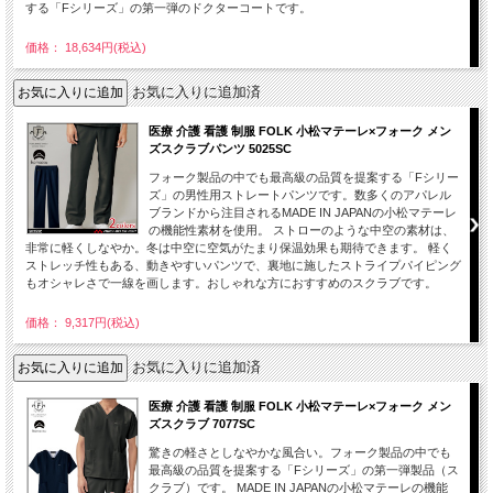
する「Fシリーズ」の第一弾のドクターコートです。
価格： 18,634円(税込)
お気に入りに追加済
医療 介護 看護 制服 FOLK 小松マテーレ×フォーク メン
ズスクラブパンツ 5025SC
フォーク製品の中でも最高級の品質を提案する「Fシリー
ズ」の男性用ストレートパンツです。数多くのアパレル
ブランドから注目されるMADE IN JAPANの小松マテーレ
の機能性素材を使用。 ストローのような中空の素材は、
非常に軽くしなやか。冬は中空に空気がたまり保温効果も期待できます。 軽く
ストレッチ性もある、動きやすいパンツで、裏地に施したストライプパイピング
もオシャレさで一線を画します。おしゃれな方におすすめのスクラブです。
価格： 9,317円(税込)
お気に入りに追加済
医療 介護 看護 制服 FOLK 小松マテーレ×フォーク メン
ズスクラブ 7077SC
驚きの軽さとしなやかな風合い。フォーク製品の中でも
最高級の品質を提案する「Fシリーズ」の第一弾製品（ス
クラブ）です。 MADE IN JAPANの小松マテーレの機能