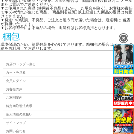
▼不良品のため返品・交換をご希望の場合は 商品到着後7日以内に メール
または電話でご連絡ください。
▼ご使用された商品 (使用後不良品とわかっ た場合を除く)、お客様の責任
でキズや汚れが生じた商品、 商品到着後8日以上経過した商品の返品はお受
けできません。
▼発送中の破損、不良品、ご注文と違う商が届いた場合は、返送料は 当店
が負担いたします。
▼お客様都合による返品の場合、返送料はお客様負担となります。
環境保護のため、簡易包装を心がけております。箱梱包の場合はメーカーの
箱を再利用してお送りします。
お店のトップへ戻る
カートを見る
会員ログイン
お客様の声
ご利用案内
特定商取引法表示
個人情報の取扱い
サイトマップ
お問い合わせ