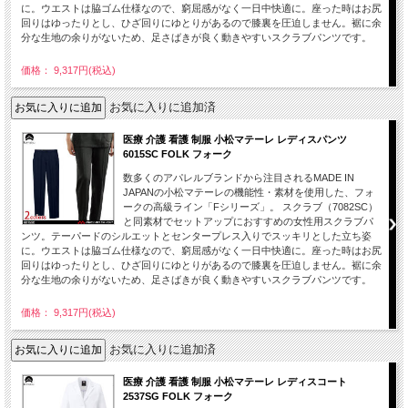
に。ウエストは脇ゴム仕様なので、窮屈感がなく一日中快適に。座った時はお尻
回りはゆったりとし、ひざ回りにゆとりがあるので膝裏を圧迫しません。裾に余
分な生地の余りがないため、足さばきが良く動きやすいスクラブパンツです。
価格： 9,317円(税込)
お気に入りに追加済
医療 介護 看護 制服 小松マテーレ レディスパンツ
6015SC FOLK フォーク
数多くのアパレルブランドから注目されるMADE IN
JAPANの小松マテーレの機能性・素材を使用した、フォ
ークの高級ライン「Fシリーズ」。 スクラブ（7082SC）
と同素材でセットアップにおすすめの女性用スクラブパ
ンツ。テーパードのシルエットとセンタープレス入りでスッキリとした立ち姿
に。ウエストは脇ゴム仕様なので、窮屈感がなく一日中快適に。座った時はお尻
回りはゆったりとし、ひざ回りにゆとりがあるので膝裏を圧迫しません。裾に余
分な生地の余りがないため、足さばきが良く動きやすいスクラブパンツです。
価格： 9,317円(税込)
お気に入りに追加済
医療 介護 看護 制服 小松マテーレ レディスコート
2537SG FOLK フォーク