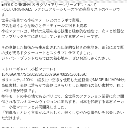
■FOLK ORIGINALS ラグジュアリーシリーズ“F”について
FOLK ORIGINALS ラグジュアリーシリーズ“F”の商品リストのページで
す。
世界が注目する小松マテーレとのコラボで実現。
空気を纏うような軽さとディティールに宿る上質感
小松マテーレは、時代の先端を走る技術と独創的な感性で、次々と斬新な
ファブリックを世に送り出している化学素材メーカーです。
その卓越した技術から生み出された圧倒的な軽さの生地を、細部にまで匠
の技が光るドクターコートとスクラブに仕立てました。
ジャパン・ブランドならではの着心地を、ぜひお楽しみください。
ストローギャバ（小松マテーレ）
1540SG/7077SC/5025SC/2537SG/7082SC/6015SC
ポリエステル100％ 縦糸に中空糸を使用した超軽量でMADE IN JAPANの
高級素材。表側は滑らかで裏側はさらりとした肌離れの良い素材で、程よ
い張り感が特徴です。
毎年モードの中心地であるパリにて、全世界のファッション業界に向け開
催されるプルミエールヴィジョンに出店する、日本を代表する素材メーカ
ー、小松マテーレと共同開発しました。
「羽織る」という言葉がふさわしく、軽くしなやかな風合いをお楽しみい
ただけます。