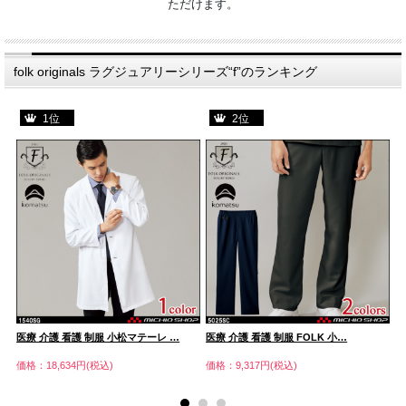
ただけます。
folk originals ラグジュアリーシリーズ“f”のランキング
1位
2位
医療 介護 看護 制服 小松マテーレ …
医療 介護 看護 制服 FOLK 小…
医
価格：18,634円(税込)
価格：9,317円(税込)
価