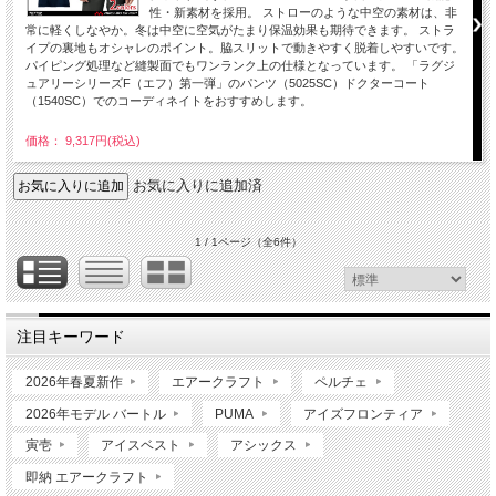
性・新素材を採用。 ストローのような中空の素材は、非
常に軽くしなやか。冬は中空に空気がたまり保温効果も期待できます。 ストラ
イプの裏地もオシャレのポイント。脇スリットで動きやすく脱着しやすいです。
パイピング処理など縫製面でもワンランク上の仕様となっています。 「ラグジ
ュアリーシリーズF（エフ）第一弾」のパンツ（5025SC）ドクターコート
（1540SC）でのコーディネイトをおすすめします。
価格： 9,317円(税込)
お気に入りに追加済
1 / 1ページ
（全6件）
注目キーワード
2026年春夏新作
エアークラフト
ペルチェ
2026年モデル バートル
PUMA
アイズフロンティア
寅壱
アイスベスト
アシックス
即納 エアークラフト