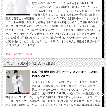
数多くのアパレルブランドから注目されるMADE IN
JAPANの小松マテーレの機能性・素材を使用した、フォ
ークの高級ライン「Fシリーズ」。 その日の気分でメイク
や髪形を変えるように、白衣も着心地や見た目の印象を
変えて着ることが出来る、メンズコート（1540SG）と同素材のレディスドクタ
ーコートが登場。 取り外し可能な薄手の肩パッドを付けることで肩回りの印象
アップ。体型や気分によって付け外しが可能。すっきりとした女性らしい小ぶり
な衿は、デコルテから首元の印象を軽やかにしてくれます。裏側まで美しいブル
ーストライプのパイピング仕立てで、他と差のつくオシャレなドクターコートで
す。 診察時に邪魔にならないリターン仕様の袖口、やや深めのパッチポケット
は裏地付きでしっかりとした作りに。デザインはもちろん、機能性も抜群のレデ
ィ-スドクターコートです。
価格： 17,787円(税込)
お気に入りに追加済
医療 介護 看護 制服 小松マテーレ メンズコート 1540SG
FOLK フォーク
フォークの高級シリーズのドクターコートです。洗練さ
れた白と上質な素材をこだわりぬいたデザインに落とし
込んだドクターコート。数多くのアパレルブランドから
注目されるMADE IN JAPANの小松マテーレの機能性・素
材を使用。ストローのような中空の素材は、非常に軽くしなやか。ラグジュアリ
ーシリーズならではの縫製で、袖口のボタン部分も贅沢な本切羽の仕様で、高級
感を演出。裏地に施したストライプパイピングもオシャレな最高級の品質を提案