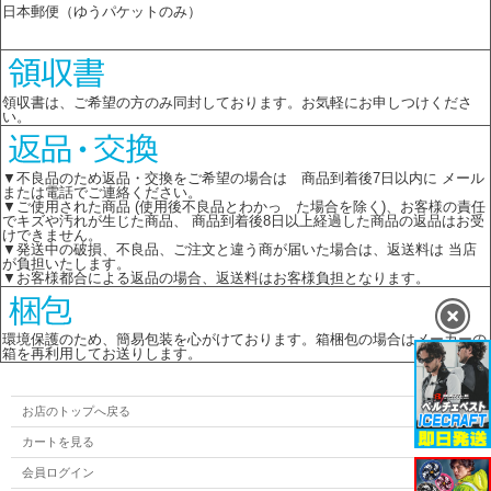
日本郵便（ゆうパケットのみ）
領収書は、ご希望の方のみ同封しております。お気軽にお申しつけくださ
い。
▼不良品のため返品・交換をご希望の場合は 商品到着後7日以内に メール
または電話でご連絡ください。
▼ご使用された商品 (使用後不良品とわかっ た場合を除く)、お客様の責任
でキズや汚れが生じた商品、 商品到着後8日以上経過した商品の返品はお受
けできません。
▼発送中の破損、不良品、ご注文と違う商が届いた場合は、返送料は 当店
が負担いたします。
▼お客様都合による返品の場合、返送料はお客様負担となります。
環境保護のため、簡易包装を心がけております。箱梱包の場合はメーカーの
箱を再利用してお送りします。
お店のトップへ戻る
カートを見る
会員ログイン