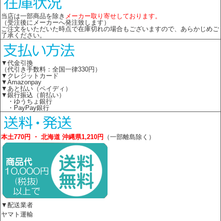
当店は一部商品を除き
メーカー取り寄せしております。
（受注後にメーカーへ発注致します）
ご注文をいただいた時点で在庫切れの場合もございますので、あらかじめご
了承ください。
▼代金引換
（代引き手数料：全国一律330円）
▼クレジットカード
▼Amazonpay
▼あと払い（ペイディ）
▼銀行振込（前払い）
・ゆうちょ銀行
・PayPay銀行
本土770円 ・ 北海道 沖縄県1,210円
（一部離島除く）
▼配送業者
ヤマト運輸