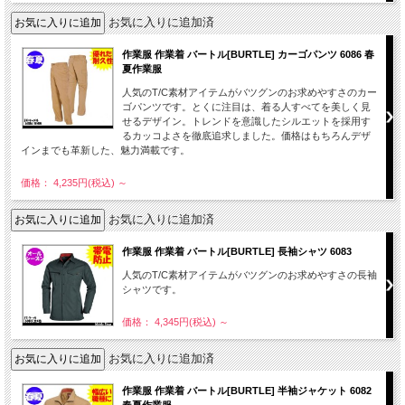
お気に入りに追加済
作業服 作業着 バートル[BURTLE] カーゴパンツ 6086 春
夏作業服
人気のT/C素材アイテムがバツグンのお求めやすさのカー
ゴパンツです。とくに注目は、着る人すべてを美しく見
せるデザイン。トレンドを意識したシルエットを採用す
るカッコよさを徹底追求しました。価格はもちろんデザ
インまでも革新した、魅力満載です。
価格： 4,235円(税込)
～
お気に入りに追加済
作業服 作業着 バートル[BURTLE] 長袖シャツ 6083
人気のT/C素材アイテムがバツグンのお求めやすさの長袖
シャツです。
価格： 4,345円(税込)
～
お気に入りに追加済
作業服 作業着 バートル[BURTLE] 半袖ジャケット 6082