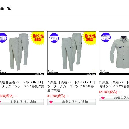
商品一覧
業服 作業着 バートル[BURTLE]
作業服 作業着 バートル[BURTLE]
作業服 作業着 バートル
ータックパンツ 6027 春夏作業
ツータックカーゴパンツ 6026 春
長袖シャツ 6023 
夏作業服
¥4,400
(税込)
～
,180
(税込)
～
¥4,290
(税込)
～