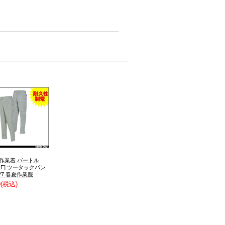
 作業着 バートル
TLE] ツータックパン
27 春夏作業服
0
(税込)