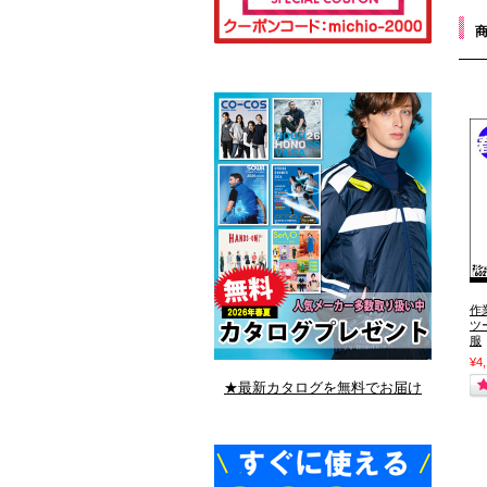
作
ツ
服
¥4
★最新カタログを無料でお届け