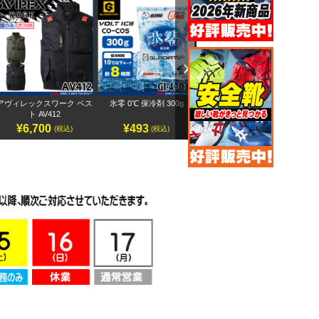
Next
アヴィレックスワーク ベス
氷零 0℃ 保冷剤 300g
アヴィレックスワーク 半袖
ペ
ト AV412
ブルゾン AV413
¥6,700
¥493
¥7,500
(税込)
(税込)
(税込)