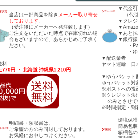
▼代金引
当店は一部商品を除き
メーカー取り寄せ
（代引き
しております
。
▼クレジ
（受注後にメーカーへ発注致します）
▼Amazo
ご注文をいただいた時点で在庫切れの場
▼あと払
合もざいますので、あらかじめご了承く
▼銀行振
ださい。
・Pay
・ゆう
▼配送業者
送料
ヤマト運輸 日
770円 ・ 北海道 沖縄県1,210円
▼ゆうパケット
ゆうパケット対
※ポストへの投
※クレジット決
のみとさせて
※時間指定・到
環境保護
明細書・領収書は、
簡易包装
ご希望の方のみ同封しております。
箱梱包の
お気軽にお申しつけください。