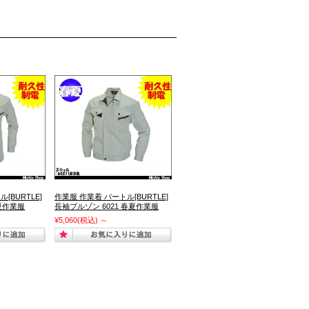
[BURTLE]
作業服 作業着 バートル[BURTLE]
春夏作業服
長袖ブルゾン 6021 春夏作業服
¥5,060
(税込)
～