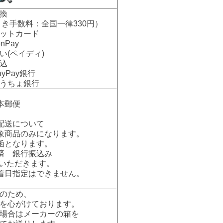
換
手数料：全国一律330円）
ットカード
nPay
い(ペイディ)
込
Pay銀行
ちょ銀行
本郵便
配送について
象商品のみになります。
函となります。
済 銀行振込み
いただきます。
着日指定はできません。
のため、
を心がけております。
場合はメーカーの箱を