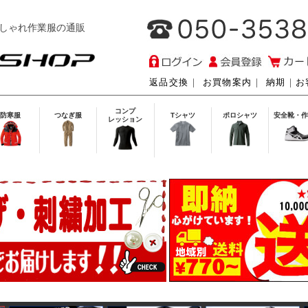
しゃれ作業服の通販
返品交換
｜
お買物案内
｜
納期
｜
お
コンプ
防寒服
つなぎ服
Tシャツ
ポロシャツ
安全靴・作
レッション