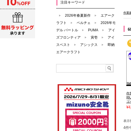
注目キーワード
作業
2026年春夏新作
エアーク
ラフト
ペルチェ
2026年モ
デル バートル
PUMA
アイ
ズフロンティア
寅壱
アイ
スベスト
アシックス
即納
エアークラフト
作
[
ゴ
¥4
表示
4件