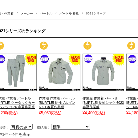
服・作業着
メーカー
バートル
バートル 春夏
6021シリーズ
6021シリーズのランキング
業服 作業着 バートル
作業服 作業着 バートル
作業服 作業着 バートル
作業服
BURTLE] ツータックカー
[BURTLE] 長袖ブルゾン
[BURTLE] 長袖シャツ 6023
[BUR
パンツ 6026 春夏作業服
6021 春夏作業服
春夏作業服
ツ 60
,290
(税込)
¥5,060
(税込)
¥4,400
(税込)
¥4,18
切替：
並び順：
中1件～4件を表示