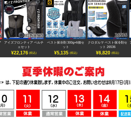
ア
アイズフロンティア ペルチ
ベスト保冷剤 300g×6個セ
クロダルマ ベスト保冷剤セ
ェセット
ット
ット 26536
¥22,176
¥5,135
¥6,820
(税込)
(税込)
(税込)