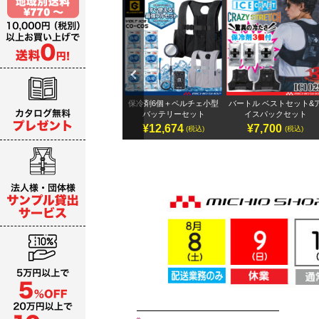
Previ
ous
テリ
アイズフロンティア 32Vバ
保冷剤6個＋ペルチェ小型
バートル ベストセット&
ッテリーセット
バッテリーセット
イスパックセット
¥19,987～
¥12,674
¥7,700
)
(税込)
(税込)
(税込)