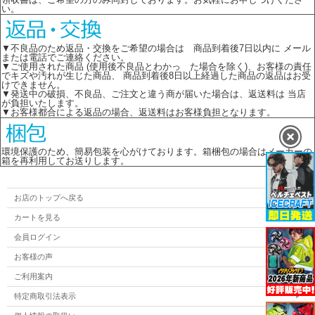
い。
▼不良品のため返品・交換をご希望の場合は 商品到着後7日以内に メール
または電話でご連絡ください。
▼ご使用された商品 (使用後不良品とわかっ た場合を除く)、お客様の責任
でキズや汚れが生じた商品、 商品到着後8日以上経過した商品の返品はお受
けできません。
▼発送中の破損、不良品、ご注文と違う商が届いた場合は、返送料は 当店
が負担いたします。
▼お客様都合による返品の場合、返送料はお客様負担となります。
環境保護のため、簡易包装を心がけております。箱梱包の場合はメーカーの
箱を再利用してお送りします。
お店のトップへ戻る
カートを見る
会員ログイン
お客様の声
ご利用案内
特定商取引法表示