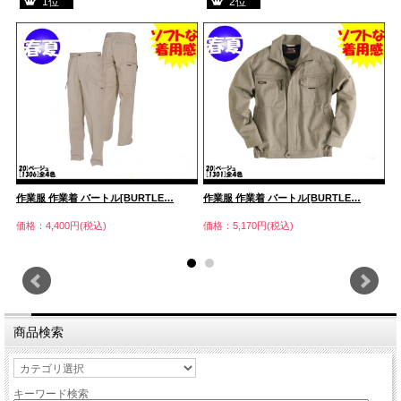
1位
2位
作業服 作業着 バートル[BURTLE…
作業服 作業着 バートル[BURTLE…
作
価格：4,400円(税込)
価格：5,170円(税込)
価
商品検索
キーワード検索