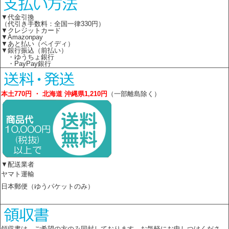
▼代金引換
（代引き手数料：全国一律330円）
▼クレジットカード
▼Amazonpay
▼あと払い（ペイディ）
▼銀行振込（前払い）
・ゆうちょ銀行
・PayPay銀行
本土770円 ・ 北海道 沖縄県1,210円
（一部離島除く）
▼配送業者
ヤマト運輸
日本郵便（ゆうパケットのみ）
領収書は、ご希望の方のみ同封しております。お気軽にお申しつけくださ