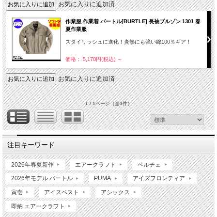
お気に入りに追加済
作業服 作業着 バートル[BURTLE] 長袖ブルゾン 1301 春
夏作業服
スタイリッシュに進化！炎熱にも強い綿100％ギア！
価格： 5,170円(税込)
～
お気に入りに追加済
1 / 1ページ
（全3件）
注目キーワード
2026年春夏新作
エアークラフト
ペルチェ
2026年モデル バートル
PUMA
アイズフロンティア
寅壱
アイスベスト
アシックス
即納 エアークラフト