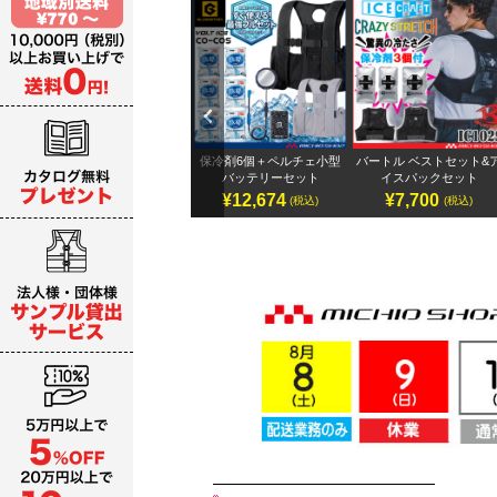
Previ
ous
テリ
アイズフロンティア 32Vバ
保冷剤6個＋ペルチェ小型
バートル ベストセット&
ッテリーセット
バッテリーセット
イスパックセット
¥19,987～
¥12,674
¥7,700
)
(税込)
(税込)
(税込)