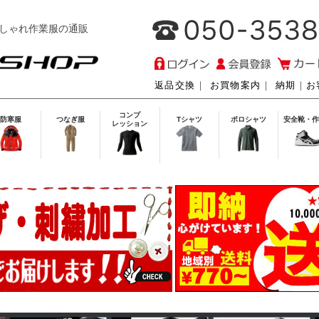
しゃれ作業服の通販
返品交換
｜
お買物案内
｜
納期
｜
お
コンプ
防寒服
つなぎ服
Tシャツ
ポロシャツ
安全靴・作
レッション