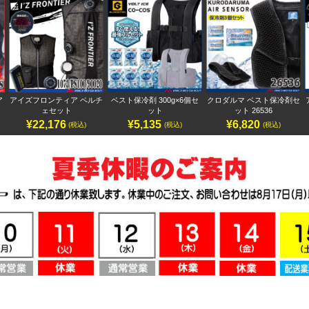
ア
アイズフロンティア ペルチ
ベスト保冷剤 300g×6個セ
クロダルマ ベスト保冷剤セ
ェセット
ット
ット 26536
¥22,176
¥5,135
¥6,820
(税込)
(税込)
(税込)