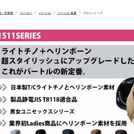
服・作業着
メーカー
バートル
バートル 春夏
1511シリーズ