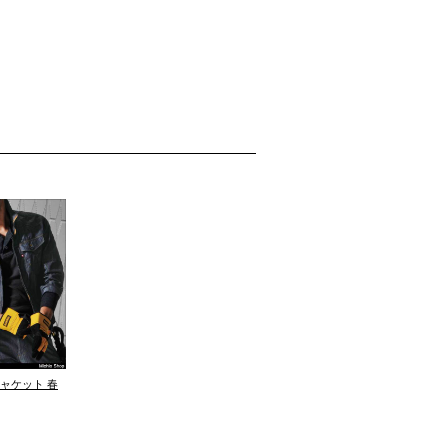
ジャケット 春
～