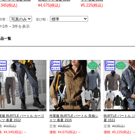
,345
(税込)
¥4,675
(税込)
¥5,225
(税込)
切替：
並び順：
中1件～3件を表示
商品一覧
業服 BURTLE バートル カーゴ
作業服 BURTLE バートル 長袖シ
BURTLE バートル 
ツ 春夏 1512
ャツ 春夏 1515
夏 1511
価:
¥0
(税込)
定価:
¥0
(税込)
定価:
¥0
(税込)
格:
¥4,345
(税込)
～
価格:
¥4,675
(税込)
～
価格:
¥5,225
(税込)