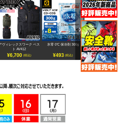
Next
アヴィレックスワーク ベス
氷零 0℃ 保冷剤 300g
アヴィレックスワーク 半袖
ペ
ト AV412
ブルゾン AV413
¥6,700
¥493
¥7,500
(税込)
(税込)
(税込)