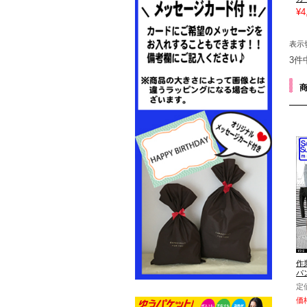
¥4
表示
3件
作
パン
定
価