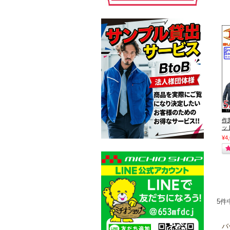
作
ッ
¥4
5件
バ