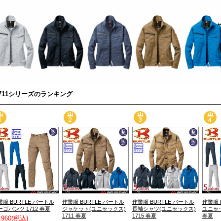
1711シリーズのランキング
業服 BURTLE バートル
作業服 BURTLE バートル
作業服 BURTLE バートル
作業服 
ーゴパンツ 1712 春夏
ジャケット(ユニセックス)
長袖シャツ(ユニセックス)
ユニセッ
1711 春夏
1715 春夏
春夏
,960
(税込)