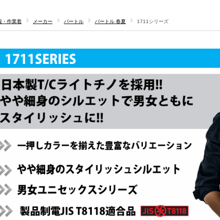
服・作業着
メーカー
バートル
バートル 春夏
1711シリーズ