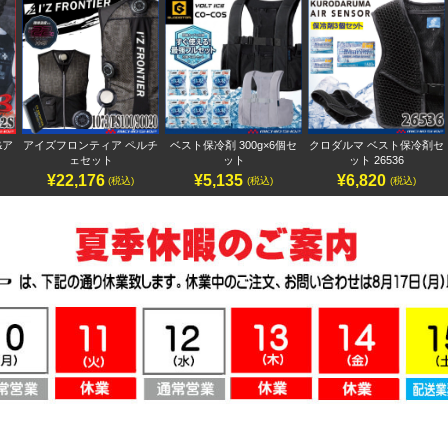
ア
アイズフロンティア ペルチ
ベスト保冷剤 300g×6個セ
クロダルマ ベスト保冷剤セ
ェセット
ット
ット 26536
¥22,176
¥5,135
¥6,820
(税込)
(税込)
(税込)