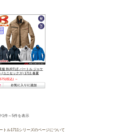
業服 BURTLE バートル ジャケ
ト(ユニセックス) 1711 春夏
,675
(税込)
～
中1件～5件を表示
ートル1711シリーズのページについて