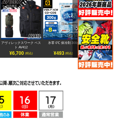
Next
アヴィレックスワーク ベス
氷零 0℃ 保冷剤 300g
アヴィレックスワーク 半袖
ペ
ト AV412
ブルゾン AV413
¥6,700
¥493
¥7,500
(税込)
(税込)
(税込)