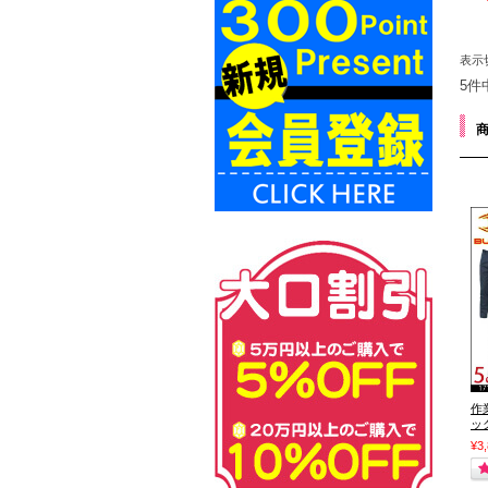
表示
5件
作
ッ
¥3