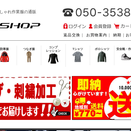
しゃれ作業服の通販
返品交換
｜
お買物案内
｜
納期
｜
お
コンプ
防寒服
つなぎ服
Tシャツ
ポロシャツ
安全靴・作
レッション