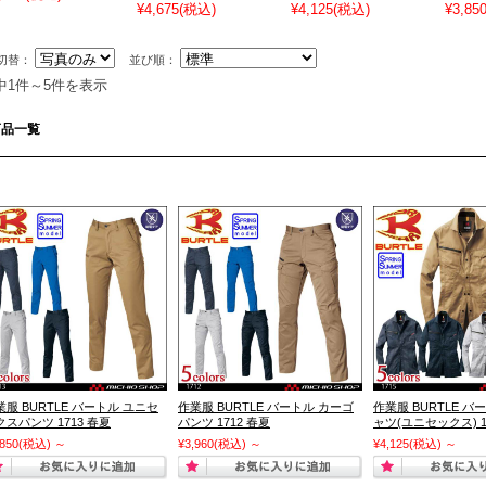
¥4,675
(税込)
¥4,125
(税込)
¥3,85
切替：
並び順：
中1件～5件を表示
商品一覧
業服 BURTLE バートル ユニセ
作業服 BURTLE バートル カーゴ
作業服 BURTLE バ
クスパンツ 1713 春夏
パンツ 1712 春夏
ャツ(ユニセックス) 1
,850
(税込)
～
¥3,960
(税込)
～
¥4,125
(税込)
～