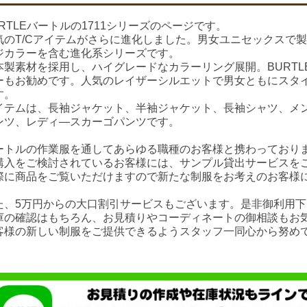
URTLEバートルの1711シリーズのページです。
気のT/Cアイテムがさらに進化しました。男女ユニセックスで
ジカラーを含む進化系シリーズです。
本製素材を採用し、ハイグレードなカラーリング展開。BURT
ーもお勧めです。人気のレイザーシルエットで男女ともにスタ
す。
イテムは、長袖ジャケット、半袖ジャケット、長袖シャツ、メ
ンツ、レディ―スカーゴパンツです。
ートルの作業服を通してあらゆる職種のお客様と携わっており
購入をご検討されているお客様には、サンプル貸出サービスを
際に商品をご覧いただけますので新たな制服をお考えのお客様
た、5万円からの大口割引サービスもございます。是非御利用下
庫の確認はもちろん、お見積りやコーディネートの御相談もお
客様の新しい制服をご提供できるようスタッフ一同心から努め