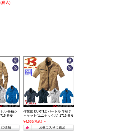
0
(税込)
ートル 長袖シ
作業服 BURTLE バートル 半袖ジ
715 春夏
ャケット(ユニセックス) 1716 春夏
¥4,565
(税込)
～