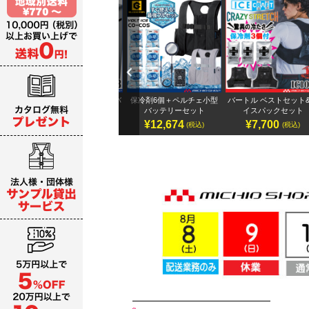
Previ
ous
テリ
アイズフロンティア 32Vバ
保冷剤6個＋ペルチェ小型
バートル ベストセット&
ッテリーセット
バッテリーセット
イスパックセット
¥19,987～
¥12,674
¥7,700
)
(税込)
(税込)
(税込)