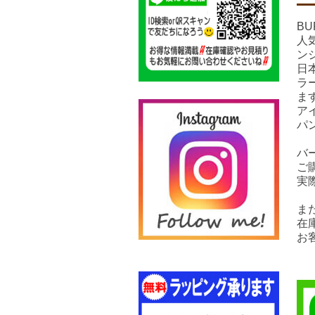
B
人
ン
日
ラ
ま
ア
パ
バ
ご
実
ま
在
お