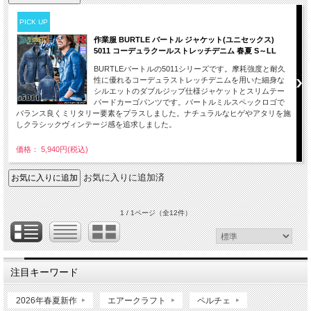
PICK UP
作業服 BURTLE バートル ジャケット(ユニセックス)
5011 コーデュラクールストレッチデニム 春夏 S～LL
BURTLEバートルの5011シリーズです。摩耗強度と耐久
性に優れるコーデュラストレッチデニムを用いた細身な
シルエットのダブルジップ仕様ジャケットとスリムテー
パードカーゴパンツです。バートルミルスペックロゴで
バランス良くミリタリー要素をプラスしました。ナチュラルなヒゲやアタリを施
しクラシックヴィンテージ感を追求しました。
価格： 5,940円(税込)
お気に入りに追加済
1 / 1ページ
（全12件）
注目キーワード
2026年春夏新作
エアークラフト
ペルチェ