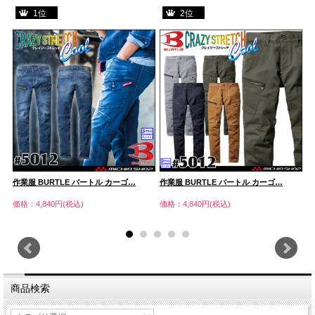
1位
2位
作業服 BURTLE バートル カーゴ…
作業服 BURTLE バートル カーゴ…
作
価格：4,840円(税込)
価格：4,840円(税込)
価
商品検索