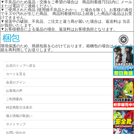
▼不良品のため返品・交換をご希望の場合は 商品到着後7日以内に メール
または電話でご連絡ください。
▼ご使用された商品 (使用後不良品とわかっ た場合を除く)、お客様の責任
でキズや汚れが生じた商品、 商品到着後8日以上経過した商品の返品はお受
けできません。
▼発送中の破損、不良品、ご注文と違う商が届いた場合は、返送料は 当店
が負担いたします。
▼お客様都合による返品の場合、返送料はお客様負担となります。
環境保護のため、簡易包装を心がけております。箱梱包の場合はメーカーの
箱を再利用してお送りします。
お店のトップへ戻る
カートを見る
会員ログイン
お客様の声
ご利用案内
特定商取引法表示
個人情報の取扱い
サイトマップ
お問い合わせ