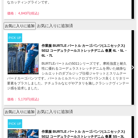
なカッティングラインです。
価格： 4,840円(税込)
お気に入りに追加済
PICK UP
作業服 BURTLE バートル カーゴパンツ(ユニセックス)
5012 コーデュラクールストレッチデニム 春夏 4L・5L・
6L・7L
BURTLEバートルの5011シリーズです。摩耗強度と耐久
性に優れるコーデュラストレッチデニムを用いた細身な
シルエットのダブルジップ仕様ジャケットとスリムテー
パードカーゴパンツです。バートルミルスペックロゴでバランス良くミリタリー
要素をプラスしました。ナチュラルなヒゲやアタリを施しクラシックヴィンテー
ジ感を追求しました。
価格： 5,170円(税込)
お気に入りに追加済
PICK UP
作業服 BURTLE バートル カーゴパンツ(ユニセックス)
5012 コーデュラクールストレッチデニム 春夏 SS～3L