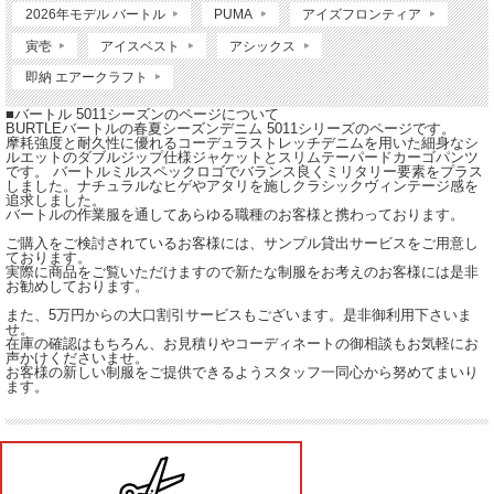
2026年モデル バートル
PUMA
アイズフロンティア
寅壱
アイスベスト
アシックス
即納 エアークラフト
■バートル 5011シーズンのページについて
BURTLEバートルの春夏シーズンデニム 5011シリーズのページです。
摩耗強度と耐久性に優れるコーデュラストレッチデニムを用いた細身なシ
ルエットのダブルジップ仕様ジャケットとスリムテーパードカーゴパンツ
です。 バートルミルスペックロゴでバランス良くミリタリー要素をプラス
しました。ナチュラルなヒゲやアタリを施しクラシックヴィンテージ感を
追求しました。
バートルの作業服を通してあらゆる職種のお客様と携わっております。
ご購入をご検討されているお客様には、サンプル貸出サービスをご用意し
ております。
実際に商品をご覧いただけますので新たな制服をお考えのお客様には是非
お勧めしております。
また、5万円からの大口割引サービスもございます。是非御利用下さいま
せ。
在庫の確認はもちろん、お見積りやコーディネートの御相談もお気軽にお
声かけくださいませ。
お客様の新しい制服をご提供できるようスタッフ一同心から努めてまいり
ます。