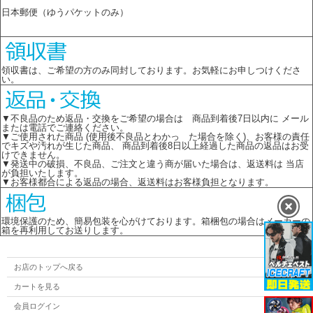
日本郵便（ゆうパケットのみ）
領収書は、ご希望の方のみ同封しております。お気軽にお申しつけくださ
い。
▼不良品のため返品・交換をご希望の場合は 商品到着後7日以内に メール
または電話でご連絡ください。
▼ご使用された商品 (使用後不良品とわかっ た場合を除く)、お客様の責任
でキズや汚れが生じた商品、 商品到着後8日以上経過した商品の返品はお受
けできません。
▼発送中の破損、不良品、ご注文と違う商が届いた場合は、返送料は 当店
が負担いたします。
▼お客様都合による返品の場合、返送料はお客様負担となります。
環境保護のため、簡易包装を心がけております。箱梱包の場合はメーカーの
箱を再利用してお送りします。
お店のトップへ戻る
カートを見る
会員ログイン