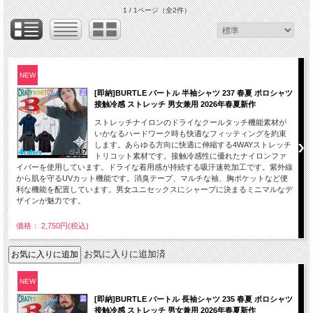
1 / 1ページ
（全2件）
NEW
[即納]BURTLE バートル 半袖シャツ 237 春夏 ポロシャツ
接触冷感 ストレッチ 男女兼用 2026年春夏新作
ストレッチナイロンのドライなクールタッチ機能素材が
いかなるハードワーク時も快適なフィッティングを約束
します。あらゆる方向に快適に伸縮する4WAYストレッチ
トリコット素材です。接触冷感性に優れたナイロンファ
イバーを使用しています。ドライな着用感が持続する吸汗速乾加工です。紫外線
から肌を守るUVカット機能です。消臭テープ、マルチな袖、胸ポケットなど便
利な機能を配置しています。男女ユニセックスにシャープに決まるミニマルなデ
ザインが魅力です。
価格： 2,750円(税込)
お気に入りに追加済
NEW
[即納]BURTLE バートル 長袖シャツ 235 春夏 ポロシャツ
接触冷感 ストレッチ 男女兼用 2026年春夏新作