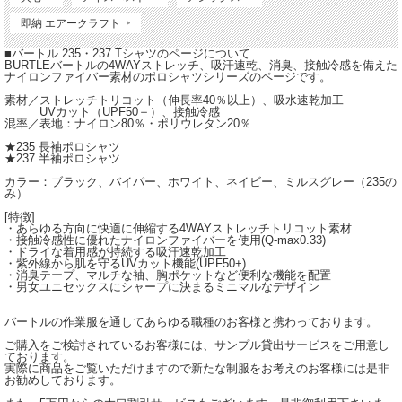
即納 エアークラフト
■バートル 235・237 Tシャツのページについて
BURTLEバートルの4WAYストレッチ、吸汗速乾、消臭、接触冷感を備えた
ナイロンファイバー素材のポロシャツシリーズのページです。
素材／ストレッチトリコット（伸長率40％以上）、吸水速乾加工
UVカット（UPF50＋）、接触冷感
混率／表地：ナイロン80％・ポリウレタン20％
★235 長袖ポロシャツ
★237 半袖ポロシャツ
カラー：ブラック、バイパー、ホワイト、ネイビー、ミルスグレー（235の
み）
[特徴]
・あらゆる方向に快適に伸縮する4WAYストレッチトリコット素材
・接触冷感性に優れたナイロンファイバーを使用(Q-max0.33)
・ドライな着用感が持続する吸汗速乾加工
・紫外線から肌を守るUVカット機能(UPF50+)
・消臭テープ、マルチな袖、胸ポケットなど便利な機能を配置
・男女ユニセックスにシャープに決まるミニマルなデザイン
バートルの作業服を通してあらゆる職種のお客様と携わっております。
ご購入をご検討されているお客様には、サンプル貸出サービスをご用意し
ております。
実際に商品をご覧いただけますので新たな制服をお考えのお客様には是非
お勧めしております。