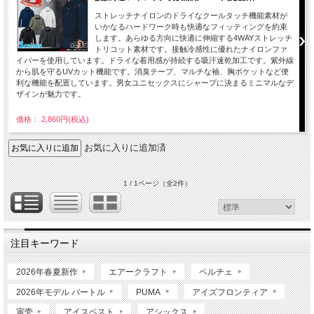
ストレッチナイロンのドライなクールタッチ機能素材が
いかなるハードワーク時も快適なフィッティングを約束
します。あらゆる方向に快適に伸縮する4WAYストレッチ
トリコット素材です。接触冷感性に優れたナイロンファ
イバーを使用しています。ドライな着用感が持続する吸汗速乾加工です。紫外線
から肌を守るUVカット機能です。消臭テープ、マルチな袖、胸ポケットなど便
利な機能を配置しています。男女ユニセックスにシャープに決まるミニマルなデ
ザインが魅力です。
価格： 2,860円(税込)
お気に入りに追加済
1 / 1ページ
（全2件）
注目キーワード
2026年春夏新作
エアークラフト
ペルチェ
2026年モデル バートル
PUMA
アイズフロンティア
寅壱
アイスベスト
アシックス