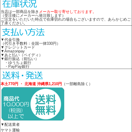
当店は一部商品を除き
メーカー取り寄せしております。
（受注後にメーカーへ発注致します）
ご注文をいただいた時点で在庫切れの場合もございますので、あらかじめご
了承ください。
▼代金引換
（代引き手数料：全国一律330円）
▼クレジットカード
▼Amazonpay
▼あと払い（ペイディ）
▼銀行振込（前払い）
・ゆうちょ銀行
・PayPay銀行
本土770円 ・ 北海道 沖縄県1,210円
（一部離島除く）
▼配送業者
ヤマト運輸