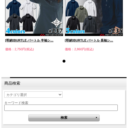
[即納]BURTLE バートル 半袖シ…
[即納]BURTLE バートル 長袖シ…
[
価格：2,750円(税込)
価格：2,860円(税込)
価
商品検索
キーワード検索