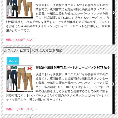
快適ストレッチ素材ポリエステルツイル伸長率17%の作
業服です。夜間作業にも対応可能な高視認リフレクター
を装着。伸縮性に優れた優れたスーパーストレッチを採
用し、製品制電JIS T8118にも適合するシリーズです。夜
間の視認性を上げる反射材を使用することで夜間作業も対応可能です。トレンド
をおさえたやや細身のスタイリッシュなレイザーシルエットを採用した、男女兼
用のシリーズです。
価格： 3,850円(税込)
～
お気に入りに追加済
PICK UP
高視認作業服 BURTLE バートル カーゴパンツ 9072 秋冬
快適ストレッチ素材ポリエステルツイル伸長率17%の作
業服です。夜間作業にも対応可能な高視認リフレクター
を装着。伸縮性に優れた優れたスーパーストレッチを採
用し、製品制電JIS T8118にも適合するシリーズです。夜
間の視認性を上げる反射材を使用することで夜間作業も
対応可能です。トレンドをおさえたやや細身のスタイリッシュなレイザーシルエ
ットを採用した、男女兼用のシリーズです。
価格： 3,960円(税込)
～