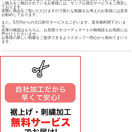
ご購入をご検討されているお客様には、サンプル貸出サービスをご用意し
ております。
実際に商品をご覧いただけますので新たな制服をお考えのお客様には是非
お勧めしております。
また、5万円からの大口割引サービスもございます。是非御利用下さいま
せ。
在庫の確認はもちろん、お見積りやコーディネートの御相談もお気軽にお
声かけくださいませ。
お客様の新しい制服をご提供できるようスタッフ一同心から努めてまいり
ます。