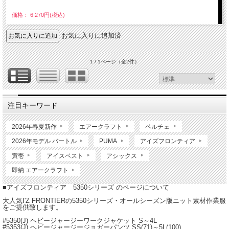
価格： 6,270円(税込)
お気に入りに追加済
1 / 1ページ
（全2件）
注目キーワード
2026年春夏新作
エアークラフト
ペルチェ
2026年モデル バートル
PUMA
アイズフロンティア
寅壱
アイスベスト
アシックス
即納 エアークラフト
■アイズフロンティア 5350シリーズ のページについて
大人気I'Z FRONTIERの5350シリーズ・オールシーズン版ニット素材作業服
をご提供致します。
#5350(J) ヘビージャージーワークジャケット S～4L
#5353(J) ヘビージャージージョガーパンツ SS(71)～5L(100)