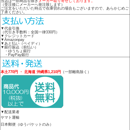
当店は一部商品を除き
メーカー取り寄せしております。
（受注後にメーカーへ発注致します）
ご注文をいただいた時点で在庫切れの場合もございますので、あらかじめご
了承ください。
▼代金引換
（代引き手数料：全国一律330円）
▼クレジットカード
▼Amazonpay
▼あと払い（ペイディ）
▼銀行振込（前払い）
・ゆうちょ銀行
・PayPay銀行
本土770円 ・ 北海道 沖縄県1,210円
（一部離島除く）
▼配送業者
ヤマト運輸
日本郵便（ゆうパケットのみ）