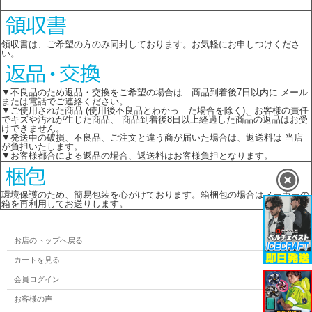
領収書は、ご希望の方のみ同封しております。お気軽にお申しつけくださ
い。
▼不良品のため返品・交換をご希望の場合は 商品到着後7日以内に メール
または電話でご連絡ください。
▼ご使用された商品 (使用後不良品とわかっ た場合を除く)、お客様の責任
でキズや汚れが生じた商品、 商品到着後8日以上経過した商品の返品はお受
けできません。
▼発送中の破損、不良品、ご注文と違う商が届いた場合は、返送料は 当店
が負担いたします。
▼お客様都合による返品の場合、返送料はお客様負担となります。
環境保護のため、簡易包装を心がけております。箱梱包の場合はメーカーの
箱を再利用してお送りします。
お店のトップへ戻る
カートを見る
会員ログイン
お客様の声