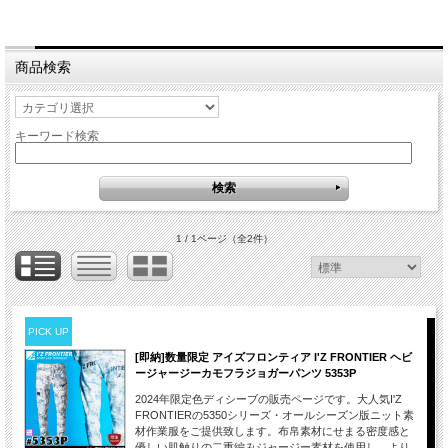
商品検索
キーワード検索
1 / 1ページ
（全2件）
PICK UP
[即納]数量限定 アイズフロンティア I'Z FRONTIER ヘビ
ージャージーカモフラジョガーパンツ 5353P
2024年限定色ディシーブの販売ページです。大人気I'Z
FRONTIERの5350シリーズ・オールシーズン版ニット素
材作業服をご提供致します。布帛素材にせまる密度感と
優しい肌触りの二重編みジャージー素材を使用し、より