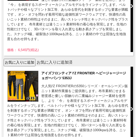
「今」 を表現するスポーティーカジュアルモデルをラインナップします。ベル
トパッチや様々なプリント加工等、あらゆる世代を刺激するポップな要素が満載
です 。オン・オフを問わず着用可能な超個性派ワークウェアです。快適性の高
いニット素材の特性はそのままに、高いストレッチ性とキックバック性をプラス
しています 。 布帛素材とは違うニット素材特有の着心地を実現します。生地の
性能だけでなく、3Dパターンを取り入れ更なる動き易さアップを実現しまし
た。スナッグ4級、破裂強さ1000kpaを誇る、ニット素材の中では屈強な生地強
度も合わせ持ちます。
価格： 6,545円(税込)
お気に入りに追加済
アイズフロンティア I'Z FRONTIER ヘビージャージージ
ョガーパンツ 5353J
大人気I'Z FRONTIERの5350シリーズ・オールシーズン版
ニット素材作業服をご提供致します。布帛素材にせまる
密度感と優しい肌触りの二重編みジャージー素材を使用
し、より 「今」 を表現するスポーティーカジュアルモデ
ルをラインナップします。ベルトパッチや様々なプリント加工等、あらゆる世代
を刺激するポップな要素が満載です 。オン・オフを問わず着用可能な超個性派
ワークウェアです。快適性の高いニット素材の特性はそのままに、高いストレッ
チ性とキックバック性をプラスしています 。 布帛素材とは違うニット素材特有
の着心地を実現します。生地の性能だけでなく、3Dパターンを取り入れ更なる
動き易さアップを実現しました。スナッグ4級、破裂強さ1000kpaを誇る、ニッ
ト素材の中では屈強な生地強度も合わせ持ちます。