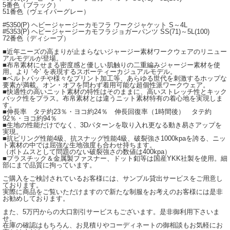
5番色（ブラック）
51番色（ヴェイパーグレー）
#5350(P) ヘビージャージーカモフラ ワークジャケット S～4L
#5353(P) ヘビージャージーカモフラジョガーパンツ SS(71)～5L(100)
72番色（ディシーブ）
■近年ニーズの高まりが止まらないジャージー素材ワークウェアのリニュー
アルモデルが登場。
■布帛素材にせまる密度感と優しい肌触りの二重編みジャージー素材を使
用。より ‘今’ を表現するスポーティーカジュアルモデル。
■ベルトパッチや様々なプリント加工等、あらゆる世代を刺激するホップな
要素が満載。オン・オフを問わず着用可能な超個性派ワークウェア。
■快適性の高いニット素材の特性はそのままに、高いストレッチ性とキック
バック性をプラス。布帛素材とは違うニット素材特有の着心地を実現しま
す。
■伸長率 タテ約23％・ヨコ約24％ 伸長回復率（1時間後） タテ約
92％・ヨコ約94％
■生地の性能だけでなく、3Dパターンを取り入れ更なる動き易さアップを
実現。
■抗ピリング性能4級、抗スナッグ性能4級、破裂強さ1000kpaを誇る、ニッ
ト素材の中では屈強な生地強度も合わせ持ちます。
（ボトムスとして問題のない破裂強さの数値は400kpa）
■プラスチック＆金属製ファスナー、ドット釦等は国産YKK社製を使用。細
部にまで品質に拘っています。
ご購入をご検討されているお客様には、サンプル貸出サービスをご用意し
ております。
実際に商品をご覧いただけますので新たな制服をお考えのお客様には是非
お勧めしております。
また、5万円からの大口割引サービスもございます。是非御利用下さいま
せ。
在庫の確認はもちろん、お見積りやコーディネートの御相談もお気軽にお