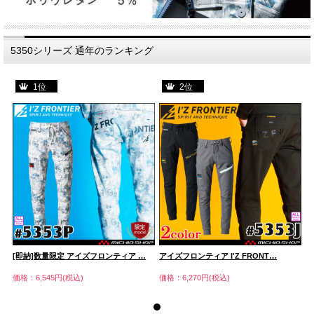
5350シリーズ 通年のランキング
1位
2位
[即納]数量限定 アイズフロンティア …
アイズフロンティア I'Z FRONT…
[
価格：6,545円(税込)
価格：6,270円(税込)
価