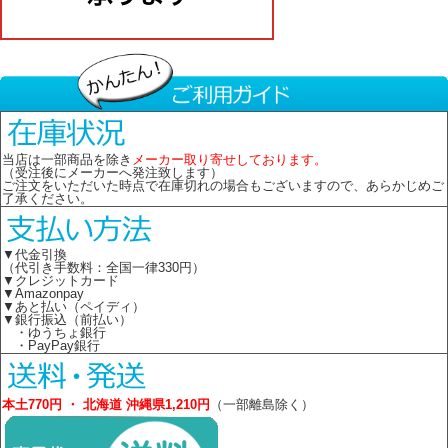
当店は一部商品を除き
メーカー取り寄せしております。
（受注後にメーカーへ発注致します）
ご注文をいただいた時点で在庫切れの場合もございますので、あらかじめご
了承ください。
▼代金引換
（代引き手数料：全国一律330円）
▼クレジットカード
▼Amazonpay
▼あと払い（ペイディ）
▼銀行振込（前払い）
・ゆうちょ銀行
・PayPay銀行
本土770円 ・ 北海道 沖縄県1,210円
（一部離島除く）