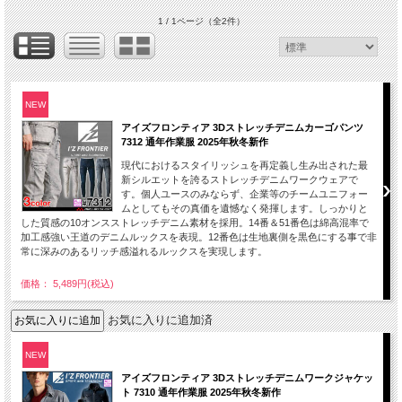
1 / 1ページ
（全2件）
NEW
アイズフロンティア 3Dストレッチデニムカーゴパンツ
7312 通年作業服 2025年秋冬新作
現代におけるスタイリッシュを再定義し生み出された最
新シルエットを誇るストレッチデニムワークウェアで
す。個人ユースのみならず、企業等のチームユニフォー
ムとしてもその真価を遺憾なく発揮します。しっかりと
した質感の10オンスストレッチデニム素材を採用。14番＆51番色は綿高混率で
加工感強い王道のデニムルックスを表現。12番色は生地裏側を黒色にする事で非
常に深みのあるリッチ感溢れるルックスを実現します。
価格： 5,489円(税込)
お気に入りに追加済
NEW
アイズフロンティア 3Dストレッチデニムワークジャケッ
ト 7310 通年作業服 2025年秋冬新作