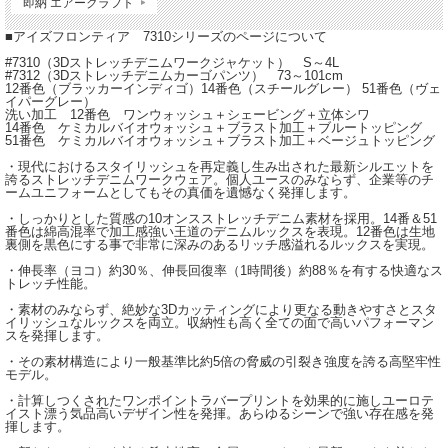
即納 エアークラフト
■アイズフロンティア 7310シリーズのページについて
#7310（3Dストレッチデニムワークジャケット） S～4L
#7312（3Dストレッチデニムカーゴパンツ） 73～101cm
12番色（ブラッカーインディゴ）14番色（スチールグレー） 51番色（ヴェ
イパーグレー）
洗い加工 12番色 ワンウォッシュ＋シェービング＋立体シワ
14番色 ケミカルバイオウォッシュ＋ブラスト加工＋ブルートッピング
51番色 ケミカルバイオウォッシュ＋ブラスト加工＋ベージュトッピング
・現代におけるスタイリッシュを再定義し生み出された最新シルエットを
誇るストレッチデニムワークウェア。個人ユースのみならず、企業等のチ
ームユニフォームとしてもその真価を遺憾なく発揮します。
・しっかりとした質感の10オンスストレッチデニム素材を採用。14番＆51
番色は綿高混率で加工感強い王道のデニムルックスを表現。12番色は生地
裏側を黒色にする事で非常に深みのあるリッチ感溢れるルックスを実現。
・伸長率（ヨコ）約30％、伸長回復率（1時間後）約88％を有する快適なス
トレッチ性能。
・素材のみならず、絶妙な3Dカッティングにより更なる動きやすさとスタ
イリッシュなルックスを両立。収納性も高く全ての面で高いパフォーマン
スを発揮します。
・その素材構造により一般基準比約5倍の脅威の引裂き強度を誇る高堅牢性
モデル。
・計算しつくされたワンポイントラバープリントを効果的に施しユーロテ
イスト漂う気品高いデザイン性を発揮。あらゆるシーンで強い存在感を発
揮します。