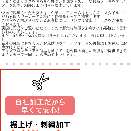
・新たなルックスを誇る希少性高い金属ファスナーや最新メッキを施した
タック釦等、細部にまで拘りを追求しています。
快適で洗練されたカタチは、企業ユニフォームはもちろん、スタイルにこ
だわる個人ワーカーの皆様にも自信をもってご提案します。
ご購入をご検討されているお客様には、サンプル貸出サービスをご用意し
ております。
実際に商品をご覧いただけますので新たな制服をお考えのお客様には是非
お勧めしております。
また、5万円からの大口割引サービスもございます。是非御利用下さいま
せ。
在庫の確認はもちろん、お見積りやコーディネートの御相談もお気軽にお
声かけくださいませ。
アイズフロンティアの商品を通じて、お客様の新しい制服をご提供できる
ようスタッフ一同心から努めてまいります。