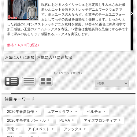
現代におけるスタイリッシュを再定義し生み出された最
新シルエットを誇るストレッチデニムワークウェアで
す。個人ユースのみならず、企業等のチームユニフォー
ムとしてもその真価を遺憾なく発揮します。しっかりと
した質感の10オンスストレッチデニム素材を採用。14番＆51番色は綿高混率で
加工感強い王道のデニムルックスを表現。12番色は生地裏側を黒色にする事で非
常に深みのあるリッチ感溢れるルックスを実現します。
価格： 6,897円(税込)
お気に入りに追加済
1 / 1ページ
（全2件）
注目キーワード
2026年春夏新作
エアークラフト
ペルチェ
2026年モデル バートル
PUMA
アイズフロンティア
寅壱
アイスベスト
アシックス