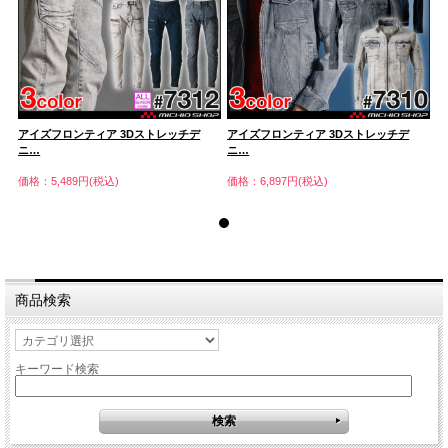
アイズフロンティア 3Dストレッチデ
アイズフロンティア 3Dストレッチデ
ア
ニ…
ニ…
ニ
価格：5,489円(税込)
価格：6,897円(税込)
価
商品検索
キーワード検索