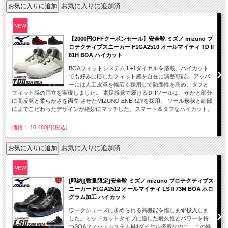
お気に入りに追加済
NEW
【2000円OFFクーポンセール】安全靴 ミズノ mizuno プ
ロテクティブスニーカー F1GA2510 オールマイティ TD II
81H BOA ハイカット
BOAフィットシステム L+1ダイヤルを搭載。ハイカット
でも好みに応じたフィット感を自在に調整可能。 アッパ
ーには人工皮革を幅広く採用して防塵性を高め、タフと
フィット感の両立を実現しました。 素足感覚で履けるＤIIソールは、かかと部分
に高反発と柔らかさを両立 させたMIZUNO ENERZYを採用。 ソール形状と細部
にまでこだわったデザインが絶妙にマッチした、スマート＆タフなハイカット。
価格： 18,480円(税込)
お気に入りに追加済
NEW
[即納][数量限定]安全靴 ミズノ mizuno プロテクティブス
ニーカー F1GA2512 オールマイティ LS II 73M BOA ホロ
グラム加工 ハイカット
ワークシューズに求められる高機能を惜しまず投入しま
した。ミッドカットタイプに適した耐久性とパワーを持
つBOAフィットシステムM4ダイヤル搭載なのに、この軽