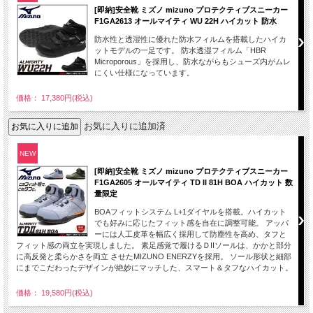
[即納]安全靴 ミズノ mizuno プロテクティブスニーカー
F1GA2613 オールマイティ WU 22H ハイカット 防水
防水性と透湿性に優れた防水フィルムを搭載したハイカ
ットモデルの一足です。 防水透湿フィルム「HBR
Microporous」を採用し、防水ながらもシューズ内がムレ
にくい仕様になっています。
価格： 17,380円(税込)
お気に入りに追加済
NEW
[即納]安全靴 ミズノ mizuno プロテクティブスニーカー
F1GA2605 オールマイティ TD II 81H BOA ハイカット 数
量限定
BOAフィットシステム L+1ダイヤルを搭載。ハイカット
でも好みに応じたフィット感を自在に調整可能。 アッパ
ーには人工皮革を幅広く採用して防塵性を高め、タフと
フィット感の両立を実現しました。 素足感覚で履けるＤIIソールは、かかと部分
に高反発と柔らかさを両立 させたMIZUNO ENERZYを採用。 ソール形状と細部
にまでこだわったデザインが絶妙にマッチした、スマート＆タフなハイカット。
価格： 19,580円(税込)