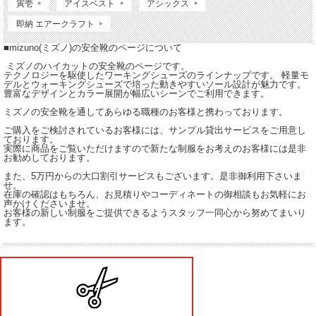
寅壱
アイスベスト
アシックス
即納 エアークラフト
■mizuno(ミズノ)の安全靴のページについて
ミズノのハイカットの安全靴のページです。
テクノロジーを駆使したワーキングシューズのラインナップです。 軽量モ
デルとウォーキングシューズで培った動きやすいソール設計が魅力です。
豊富なデザインとカラー展開が幅広いシーンでご利用できます。
ミズノの安全靴を通してあらゆる職種のお客様と携わっております。
ご購入をご検討されているお客様には、サンプル貸出サービスをご用意し
ております。
実際に商品をご覧いただけますので新たな制服をお考えのお客様には是非
お勧めしております。
また、5万円からの大口割引サービスもございます。是非御利用下さいま
せ。
在庫の確認はもちろん、お見積りやコーディネートの御相談もお気軽にお
声かけくださいませ。
お客様の新しい制服をご提供できるようスタッフ一同心から努めてまいり
ます。