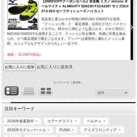
【2000円OFFクーポンセール】安全靴 ミズノ mizuno オ
ールマイティ ALMIGHTY SDII13H F1GA2307 サイズ25.0
27.5 29.0 セーフティシューズ ハイカット
高反発と柔らかさが特徴のMIZUNO ENERZYを採用。
「クッション性」と「素足感覚」を両立させた ハイカッ
トモデル。軽やかに弾むような柔らかさ。かかと部分に
MIZUNO ENERZYを採用することで、クッション性を獲得。快適に作業を進め
られ、かつ素足感覚で履きこなせます。アッパーは通気性に優れたメッシュ素
材。カジュアルなデザインがうれしい一足です。
価格： 15,180円(税込)
お気に入りに追加済
1 / 1ページ
（全6件）
注目キーワード
2026年春夏新作
エアークラフト
ペルチェ
2026年モデル バートル
PUMA
アイズフロンティア