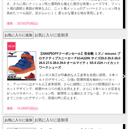
さ。さらに高いクッション性と通気性も備えた贅沢な快適シューズです。フィッ
ト感の調節と着脱が簡単な上に、ニット風メッシュのアッパーとクッション性を
高めたソール設計。足がムレにくく 柔らかな履き心地を実現します。
価格： 18,502円(税込)
お気に入りに追加済
NEW
【2000円OFFクーポンセール】安全靴 ミズノ mizuno プ
ロテクティブスニーカー F1GA2205 サイズ25.0 25.5 26.0
26.5 27.5 28.0 29.0 オールマイティ SS II 21H ハイカット
ワークシューズ
エンボス加工が印象的な人工皮革を全面に採用。３本ベ
ルトのデザインに、心強い防塵性能を秘めたハイカッ
ト。アッパーにはオール人工皮革採用。さらに細部にこだわりの防塵設計＆ハイ
カットデザインで、粉塵やホコリの侵入を抑えます。さらに３本ベルトが足首を
がっちりサポート。クッション性、耐滑性 にも優れたタフな一足。ディテール
までこだわったデザインで、現場の声に応えます。
価格： 14,080円(税込)
お気に入りに追加済