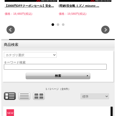
【2000円OFFクーポンセール】安全…
[即納]安全靴 ミズノ mizuno …
[
価格：18,480円(税込)
価格：19,580円(税込)
価
商品検索
キーワード検索
1 / 1ページ
（全6件）
NEW