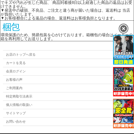
でキズや汚れが生じた商品、 商品到着後8日以上経過した商品の返品はお受
けできません。
▼発送中の破損、不良品、ご注文と違う商が届いた場合は、返送料は 当店
が負担いたします。
▼お客様都合による返品の場合、返送料はお客様負担となります。
環境保護のため、簡易包装を心がけております。箱梱包の場合はメーカーの
箱を再利用してお送りします。
お店のトップへ戻る
カートを見る
会員ログイン
お客様の声
ご利用案内
特定商取引法表示
個人情報の取扱い
サイトマップ
お問い合わせ