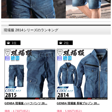
現場服 2814シリーズのランキング
1位
2位
GENBA 現場服 ハーフパンツ 28…
GENBA 現場服 長袖ブルゾン 28…
G
価格：4,730円(税込)
価格：5,995円(税込)
価