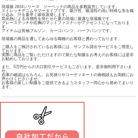
現場服 2814シリーズ ジーベックの商品を多数販売しています。
ストレッチデニムサマータイプです。吸汗性、吸湿性の高い特殊な糸を織
り込み、汗を素早く吸収蒸発します。
気化熱による冷感性を持たせた夏の現場に最適な現場服です。
グレーステッチや右胸のマットファスナ―がアクセントになっておりま
す。
アイテムは長袖ブルゾン、カーゴパンツ、ハーフパンツです。
現場服の商品を通してあらゆる職種のお客様と携わっております。
ご購入をご検討されているお客様には、サンプル貸出サービスをご用意し
ております。
実際に商品をご覧いただけますので新たな制服をお考えのお客様には是非
お勧めしております。
また、5万円からの大口割引サービスもございます。是非御利用下さいま
せ。
在庫の確認はもちろん、お見積りやコーディネートの御相談もお気軽にお
声かけくださいませ。
お客様の新しい制服をご提供できるようスタッフ一同心から努めてまいり
ます。