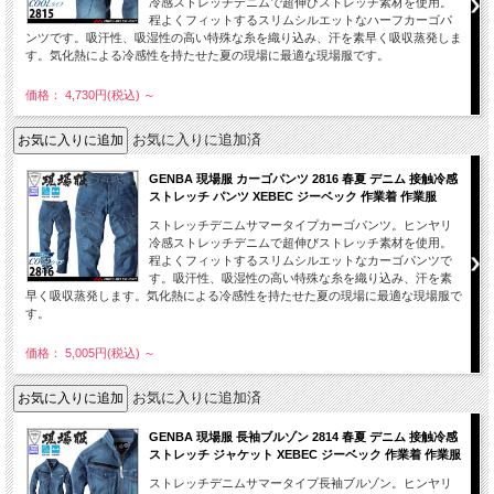
冷感ストレッチデニムで超伸びストレッチ素材を使用。
程よくフィットするスリムシルエットなハーフカーゴパ
ンツです。吸汗性、吸湿性の高い特殊な糸を織り込み、汗を素早く吸収蒸発しま
す。気化熱による冷感性を持たせた夏の現場に最適な現場服です。
価格： 4,730円(税込)
～
お気に入りに追加済
GENBA 現場服 カーゴパンツ 2816 春夏 デニム 接触冷感
ストレッチ パンツ XEBEC ジーベック 作業着 作業服
ストレッチデニムサマータイプカーゴパンツ。ヒンヤリ
冷感ストレッチデニムで超伸びストレッチ素材を使用。
程よくフィットするスリムシルエットなカーゴパンツで
す。吸汗性、吸湿性の高い特殊な糸を織り込み、汗を素
早く吸収蒸発します。気化熱による冷感性を持たせた夏の現場に最適な現場服で
す。
価格： 5,005円(税込)
～
お気に入りに追加済
GENBA 現場服 長袖ブルゾン 2814 春夏 デニム 接触冷感
ストレッチ ジャケット XEBEC ジーベック 作業着 作業服
ストレッチデニムサマータイプ長袖ブルゾン。ヒンヤリ