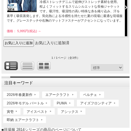
冷感ストレッチデニムで超伸びストレッチ素材を使用。
程よくフィットするスリムシルエットな長袖ジャケット
です。吸汗性、吸湿性の高い特殊な糸を織り込み、汗を
素早く吸収蒸発します。気化熱による冷感性を持たせた夏の現場に最適な現場服
です。グレーステッチや右胸のマットファスナーがアクセントになっています。
価格： 5,995円(税込)
～
お気に入りに追加済
1 / 1ページ
（全3件）
注目キーワード
2026年春夏新作
エアークラフト
ペルチェ
2026年モデル バートル
PUMA
アイズフロンティア
寅壱
アイスベスト
アシックス
即納 エアークラフト
■現場服 2814シリーズの商品のページについて