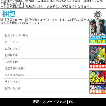
▼発送中の破損、不良品、ご注文と違う商が届いた場合は、返送料は 当店
が負担いたします。
▼お客様都合による返品の場合、返送料はお客様負担となります。
環境保護のため、簡易包装を心がけております。箱梱包の場合はメーカーの
箱を再利用してお送りします。
お店のトップへ戻る
カートを見る
会員ログイン
お客様の声
ご利用案内
特定商取引法表示
個人情報の取扱い
サイトマップ
お問い合わせ
表示：スマートフォン｜
PC