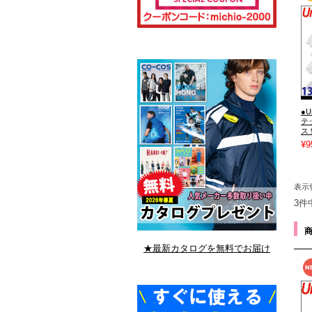
●U
テ
ス 
¥9
表示
3件
★最新カタログを無料でお届け