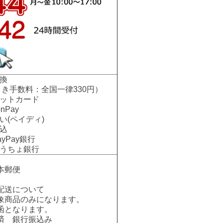
換
手数料：全国一律330円）
ットカード
nPay
い(ペイディ)
込
Pay銀行
ちょ銀行
本郵便
配送について
象商品のみになります。
函となります。
済 銀行振込み