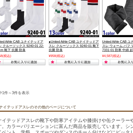
ited Athle CAB ユナイテッドア
●United Athle CAB ユナイテッドア
United Athle CA
 クルーソックス 9240-01 22-
スレ クルーソックス 9240-01 靴下
スレ ウォーム パフ 
cm 靴下 抗菌 防臭
抗菌 防臭
7331-01 防寒 中綿 
58
(税込)
¥958
(税込)
¥4,587
(税込)
中1件～3件を表示
ナイテッドアスレのその他のページについて
ナイテッドアスレの靴下や防寒アイテムや膝掛けや缶クーラー
す。カラーバリエーションに富んだ商品を販売しています。シ
イベント、学祭、スポーツやダンスのチーム分けなどにピッタ