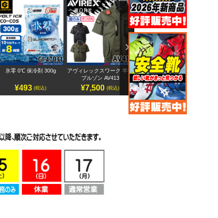
Next
氷零 0℃ 保冷剤 300g
アヴィレックスワーク 半袖
ペルチェベストセット
スペ
ブルゾン AV413
IC101S
¥493
¥7,500
¥14,800
(税込)
(税込)
(税込)