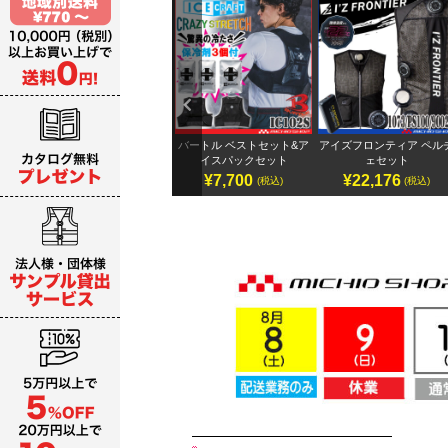
Previ
ous
2Vバ
保冷剤6個＋ペルチェ小型
バートル ベストセット&ア
アイズフロンティア ペル
バッテリーセット
イスパックセット
ェセット
¥12,674
¥7,700
¥22,176
込)
(税込)
(税込)
(税込)