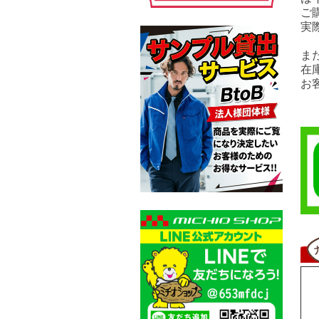
ご
実
ま
在
お