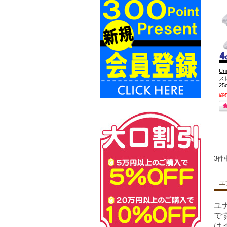
Un
スレ
25
¥9
3件
ユ
ユ
で
は