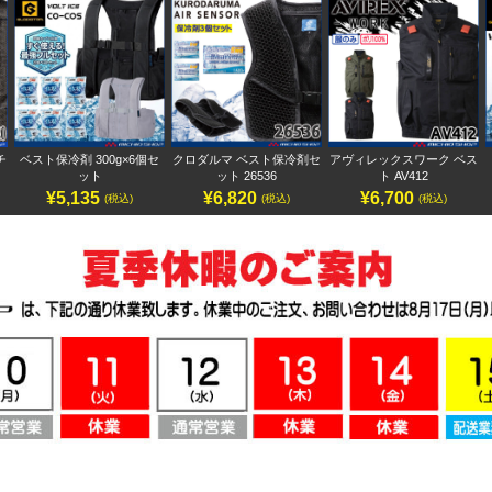
チ
ベスト保冷剤 300g×6個セ
クロダルマ ベスト保冷剤セ
アヴィレックスワーク ベス
ット
ット 26536
ト AV412
¥5,135
¥6,820
¥6,700
(税込)
(税込)
(税込)