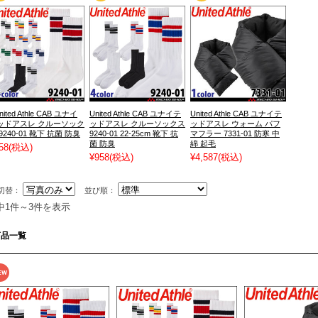
nited Athle CAB ユナイ
United Athle CAB ユナイテ
United Athle CAB ユナイテ
ッドアスレ クルーソック
ッドアスレ クルーソックス
ッドアスレ ウォーム パフ
9240-01 靴下 抗菌 防臭
9240-01 22-25cm 靴下 抗
マフラー 7331-01 防寒 中
菌 防臭
綿 起毛
58
(税込)
¥958
(税込)
¥4,587
(税込)
切替：
並び順：
中1件～3件を表示
商品一覧