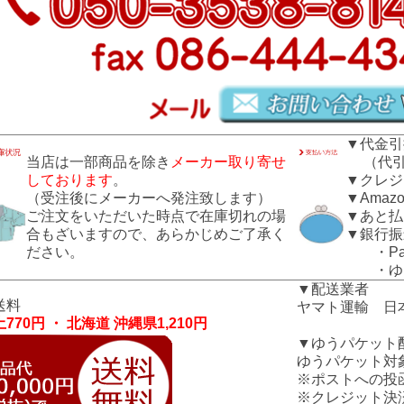
▼代金引
当店は一部商品を除き
メーカー取り寄せ
（代引き
しております
。
▼クレジ
（受注後にメーカーへ発注致します）
▼Amazo
ご注文をいただいた時点で在庫切れの場
▼あと払
合もざいますので、あらかじめご了承く
▼銀行振
ださい。
・Pay
・ゆう
▼配送業者
送料
ヤマト運輸 日
770円 ・ 北海道 沖縄県1,210円
▼ゆうパケット
ゆうパケット対
※ポストへの投
※クレジット決