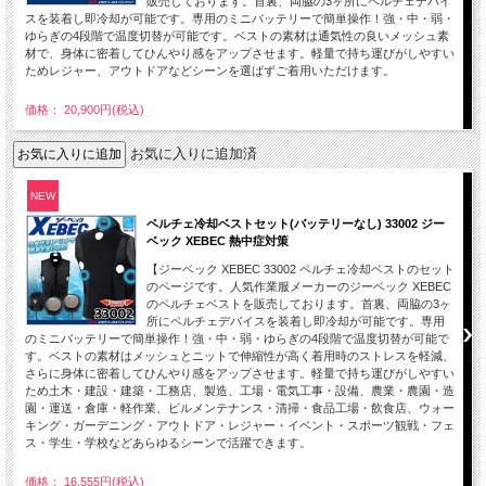
販売しております。首裏、両脇の3ヶ所にペルチェデバイ
スを装着し即冷却が可能です。専用のミニバッテリーで簡単操作！強・中・弱・
ゆらぎの4段階で温度切替が可能です。ベストの素材は通気性の良いメッシュ素
材で、身体に密着してひんやり感をアップさせます。軽量で持ち運びがしやすい
ためレジャー、アウトドアなどシーンを選ばずご着用いただけます。
価格： 20,900円(税込)
お気に入りに追加済
NEW
ペルチェ冷却ベストセット(バッテリーなし) 33002 ジー
ベック XEBEC 熱中症対策
【ジーベック XEBEC 33002 ペルチェ冷却ベストのセット
のページです。人気作業服メーカーのジーベック XEBEC
のペルチェベストを販売しております。首裏、両脇の3ヶ
所にペルチェデバイスを装着し即冷却が可能です。専用
のミニバッテリーで簡単操作！強・中・弱・ゆらぎの4段階で温度切替が可能で
す。ベストの素材はメッシュとニットで伸縮性が高く着用時のストレスを軽減、
さらに身体に密着してひんやり感をアップさせます。軽量で持ち運びがしやすい
ため土木・建設・建築・工務店、製造、工場・電気工事・設備、農業・農園・造
園・運送・倉庫・軽作業、ビルメンテナンス・清掃・食品工場・飲食店、ウォー
キング・ガーデニング・アウトドア・レジャー・イベント・スポーツ観戦・フェ
ス・学生・学校などあらゆるシーンで活躍できます。
価格： 16,555円(税込)