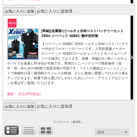
お気に入りに追加済
NEW
[即納][在庫限り]ペルチェ冷却ベストバッテリーセット
33001 ジーベック XEBEC 熱中症対策
【ジーベック XEBEC 33001 ペルチェ冷却ベストバッテリ
ー付きのフルセットのページです。人気作業服メーカー
のジーベック XEBECのペルチェベストとモバイルバッテ
リーを販売しております。首裏、両脇の3ヶ所にペルチェ
デバイスを装着し即冷却が可能です。専用のミニバッテリーで簡単操作！強・
中・弱・ゆらぎの4段階で温度切替が可能です。ベストの素材はメッシュとニッ
トで伸縮性が高く着用時のストレスを軽減、さらに身体に密着してひんやり感を
アップさせます。軽量で持ち運びがしやすいためレジャー、アウトドアなどシー
ンを選ばずご着用いただけます。
価格： 22,110円(税込)
お気に入りに追加済
1 / 1ページ
（全6件）