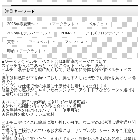
注目キーワード
2026年春夏新作
エアークラフト
ペルチェ
2026年モデル バートル
PUMA
アイズフロンティア
寅壱
アイスベスト
アシックス
即納 エアークラフト
■ジーベック ペルチェベスト 33008関連のページについて
スイッチを入れてあっという間に冷える「ペルチェ素子」。
ペルチェ素子を首と脇に配置して、効率的に身体を冷やすペルチェベス
ト。
脇下は排熱口が下を向いており、腕を下ろした状態でも排熱を妨げない構
造です。
シンプルな仕様で他の洋服に干渉せずに着用いただけます
軽量で持ち運びがしやすいためレジャー、アウトドアなどシーンを選ばず
ご着用いただけます。
★ペルチェ素子で効率的に冷却（3つ装着可能）
★8サイズ展開で様々な体型に合わせて着用
★お手持ちのモバイルバッテリー使用可能
★通気性の良いメッシュ素材
ペルチェデバイスは簡単に取り外しが可能。ウェアのお洗濯は通常通り問
題なし。
ご購入をご検討されているお客様には、サンプル貸出サービスをご用意し
ております。
実際に商品をご覧いただけますので新たな制服をお考えのお客様には是非