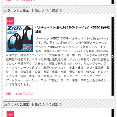
価格： 12,100円(税込)
お気に入りに追加済
NEW
ペルチェベスト(服のみ) 33009 ジーベック XEBEC 熱中症
対策
ジーベック XEBEC 33009 ペルチェベストの単品のページ
です。洗い替えにお勧めです。人気作業服メーカーのジ
ーベック XEBECのペルチェベストを販売しております。
首裏、両脇の3ヶ所にペルチェデバイスを装着し即冷却が
可能です。専用のミニバッテリーで簡単操作！強・中・弱・ゆらぎの4段階で温
度切替が可能です。ベストの素材は通気性の良いメッシュ素材で、身体に密着し
てひんやり感をアップさせます。軽量で持ち運びがしやすいためレジャー、アウ
トドアなどシーンを選ばずご着用いただけます。土木・建設・建築・工務店、製
造、工場・電気工事・設備、農業・農園・造園・運送・倉庫・軽作業、ビルメン
テナンス・清掃・食品工場・飲食店、ウォーキング・ガーデニング・アウトド
ア・レジャー・イベント・スポーツ観戦・フェス・学生・学校などあらゆるシー
ンで活躍できます。
価格： 3,685円(税込)
お気に入りに追加済
NEW