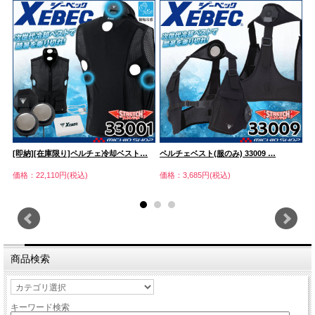
[即納][在庫限り]ペルチェ冷却ベスト…
ペルチェベスト(服のみ) 33009 …
ペ
価格：22,110円(税込)
価格：3,685円(税込)
価
商品検索
キーワード検索