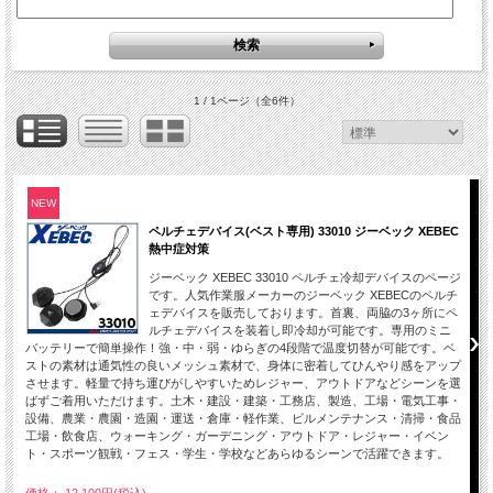
1 / 1ページ
（全6件）
NEW
ペルチェデバイス(ベスト専用) 33010 ジーベック XEBEC
熱中症対策
ジーベック XEBEC 33010 ペルチェ冷却デバイスのページ
です。人気作業服メーカーのジーベック XEBECのペルチ
ェデバイスを販売しております。首裏、両脇の3ヶ所にペ
ルチェデバイスを装着し即冷却が可能です。専用のミニ
バッテリーで簡単操作！強・中・弱・ゆらぎの4段階で温度切替が可能です。ベ
ストの素材は通気性の良いメッシュ素材で、身体に密着してひんやり感をアップ
させます。軽量で持ち運びがしやすいためレジャー、アウトドアなどシーンを選
ばずご着用いただけます。土木・建設・建築・工務店、製造、工場・電気工事・
設備、農業・農園・造園・運送・倉庫・軽作業、ビルメンテナンス・清掃・食品
工場・飲食店、ウォーキング・ガーデニング・アウトドア・レジャー・イベン
ト・スポーツ観戦・フェス・学生・学校などあらゆるシーンで活躍できます。