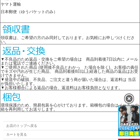
ヤマト運輸
日本郵便（ゆうパケットのみ）
領収書は、ご希望の方のみ同封しております。お気軽にお申しつけくださ
い。
▼不良品のため返品・交換をご希望の場合は 商品到着後7日以内に メール
または電話でご連絡ください。
▼ご使用された商品 (使用後不良品とわかっ た場合を除く)、お客様の責任
でキズや汚れが生じた商品、 商品到着後8日以上経過した商品の返品はお受
けできません。
▼発送中の破損、不良品、ご注文と違う商が届いた場合は、返送料は 当店
が負担いたします。
▼お客様都合による返品の場合、返送料はお客様負担となります。
環境保護のため、簡易包装を心がけております。箱梱包の場合はメーカーの
箱を再利用してお送りします。
お店のトップへ戻る
カートを見る