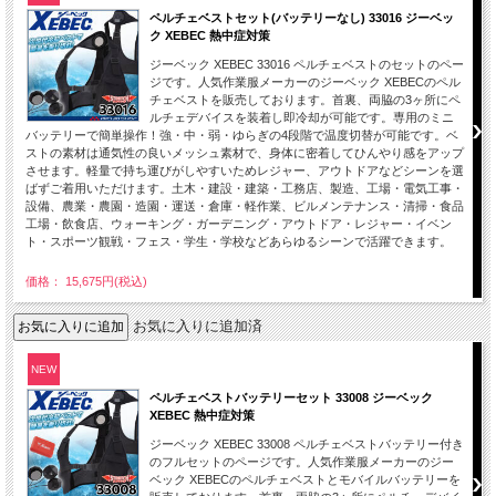
ペルチェベストセット(バッテリーなし) 33016 ジーベッ
ク XEBEC 熱中症対策
ジーベック XEBEC 33016 ペルチェベストのセットのペー
ジです。人気作業服メーカーのジーベック XEBECのペル
チェベストを販売しております。首裏、両脇の3ヶ所にペ
ルチェデバイスを装着し即冷却が可能です。専用のミニ
バッテリーで簡単操作！強・中・弱・ゆらぎの4段階で温度切替が可能です。ベ
ストの素材は通気性の良いメッシュ素材で、身体に密着してひんやり感をアップ
させます。軽量で持ち運びがしやすいためレジャー、アウトドアなどシーンを選
ばずご着用いただけます。土木・建設・建築・工務店、製造、工場・電気工事・
設備、農業・農園・造園・運送・倉庫・軽作業、ビルメンテナンス・清掃・食品
工場・飲食店、ウォーキング・ガーデニング・アウトドア・レジャー・イベン
ト・スポーツ観戦・フェス・学生・学校などあらゆるシーンで活躍できます。
価格： 15,675円(税込)
お気に入りに追加済
NEW
ペルチェベストバッテリーセット 33008 ジーベック
XEBEC 熱中症対策
ジーベック XEBEC 33008 ペルチェベストバッテリー付き
のフルセットのページです。人気作業服メーカーのジー
ベック XEBECのペルチェベストとモバイルバッテリーを