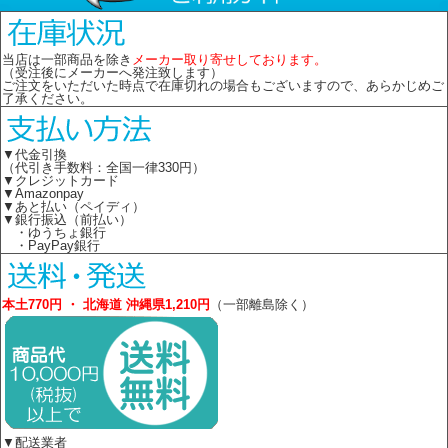
当店は一部商品を除き
メーカー取り寄せしております。
（受注後にメーカーへ発注致します）
ご注文をいただいた時点で在庫切れの場合もございますので、あらかじめご
了承ください。
▼代金引換
（代引き手数料：全国一律330円）
▼クレジットカード
▼Amazonpay
▼あと払い（ペイディ）
▼銀行振込（前払い）
・ゆうちょ銀行
・PayPay銀行
本土770円 ・ 北海道 沖縄県1,210円
（一部離島除く）
▼配送業者