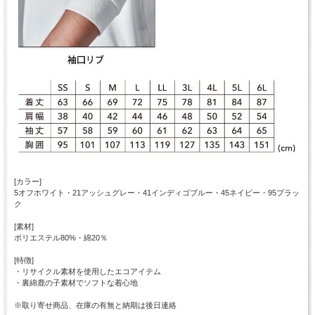
[カラー]
5オフホワイト・21アッシュグレー・41インディゴブルー・45ネイビー・95ブラッ
ク
[素材]
ポリエステル80%・綿20％
[特徴]
・リサイクル素材を使用したエコアイテム
・裏綿鹿の子素材でソフトな着心地
※取り寄せ商品、在庫の有無と納期は後日連絡