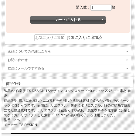
購入数：
枚
お気に入りに追加済
返品についての詳細はこちら
お問い合わせ
友達にメールですすめる
商品仕様
製品名: 作業服 TS DESIGN TSデザイン ロングスリーブポロシャツ 2275 エコ素材 春
夏
商品説明: 環境に配慮したエコ素材を使用した肌側綿素材で柔らかい着心地のベーシ
ックポロシャツです。表側にポリエステル、裏側にポリエステルと綿の混紡糸で編み
立てた快適素材です。ポリエステルは裁断くずや残反、廃棄衣料等を化学的に分解し
てケミカルリサイクルした素材「TecRecyc 裏綿鹿の子」を使用しました。
型番: 2275
メーカー: TS DESIGN