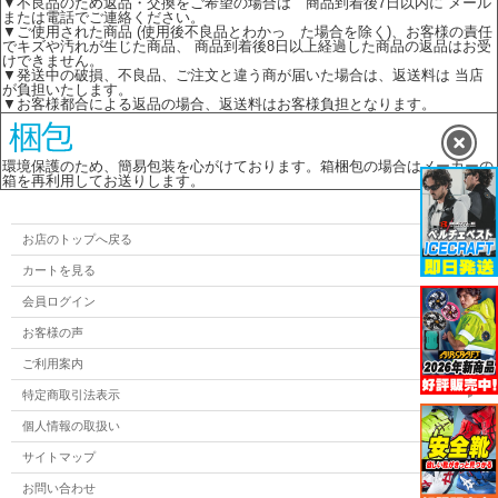
▼不良品のため返品・交換をご希望の場合は 商品到着後7日以内に メール
または電話でご連絡ください。
▼ご使用された商品 (使用後不良品とわかっ た場合を除く)、お客様の責任
でキズや汚れが生じた商品、 商品到着後8日以上経過した商品の返品はお受
けできません。
▼発送中の破損、不良品、ご注文と違う商が届いた場合は、返送料は 当店
が負担いたします。
▼お客様都合による返品の場合、返送料はお客様負担となります。
環境保護のため、簡易包装を心がけております。箱梱包の場合はメーカーの
箱を再利用してお送りします。
お店のトップへ戻る
カートを見る
会員ログイン
お客様の声
ご利用案内
特定商取引法表示
個人情報の取扱い
サイトマップ
お問い合わせ