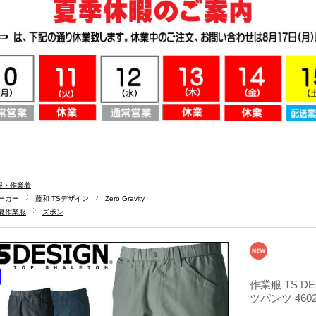
服・作業着
ーカー
藤和 TSデザイン
Zero Gravity
夏作業服
ズボン
作業服 TS D
ツパンツ 460