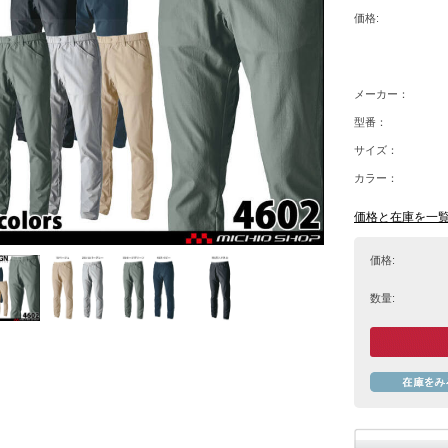
価格:
メーカー：
型番：
サイズ：
カラー：
価格と在庫を一
価格:
数量: