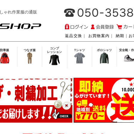
しゃれ作業服の通販
返品交換
｜
お買物案内
｜
納期
｜
お
コンプ
防寒服
つなぎ服
Tシャツ
ポロシャツ
安全靴・作
レッション