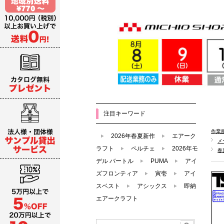
注目キーワード
作業
2026年春夏新作
エアーク
メ
ラフト
ペルチェ
2026年モ
春
デル バートル
PUMA
アイ
ズフロンティア
寅壱
アイ
スベスト
アシックス
即納
エアークラフト