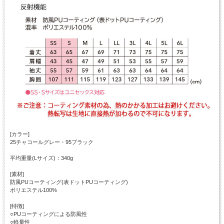
[カラー]
25チャコールグレー・95ブラック
平均重量(Lサイズ)：340g
[素材]
防風PUコーティング(表ドットPUコーティング)
ポリエステル100%
[特徴]
○PUコーティングによる防風性
○軽量性