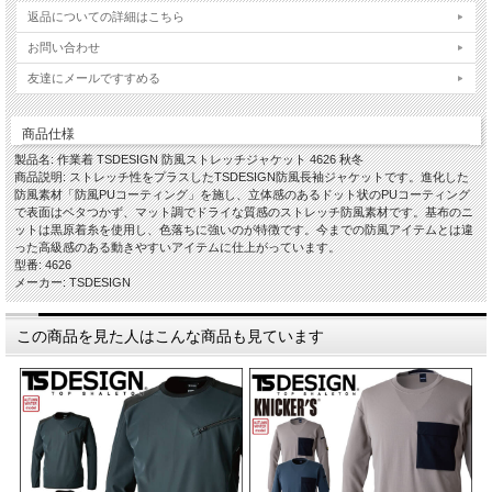
返品についての詳細はこちら
お問い合わせ
友達にメールですすめる
商品仕様
製品名: 作業着 TSDESIGN 防風ストレッチジャケット 4626 秋冬
商品説明: ストレッチ性をプラスしたTSDESIGN防風長袖ジャケットです。進化した
防風素材「防風PUコーティング」を施し、立体感のあるドット状のPUコーティング
で表面はベタつかず、マット調でドライな質感のストレッチ防風素材です。基布のニ
ットは黒原着糸を使用し、色落ちに強いのが特徴です。今までの防風アイテムとは違
った高級感のある動きやすいアイテムに仕上がっています。
型番: 4626
メーカー: TSDESIGN
この商品を見た人はこんな商品も見ています