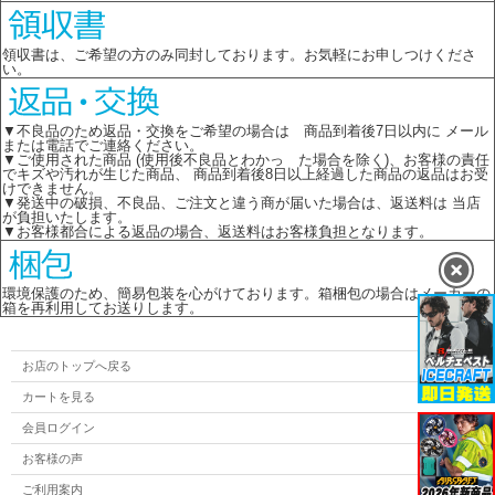
領収書は、ご希望の方のみ同封しております。お気軽にお申しつけくださ
い。
▼不良品のため返品・交換をご希望の場合は 商品到着後7日以内に メール
または電話でご連絡ください。
▼ご使用された商品 (使用後不良品とわかっ た場合を除く)、お客様の責任
でキズや汚れが生じた商品、 商品到着後8日以上経過した商品の返品はお受
けできません。
▼発送中の破損、不良品、ご注文と違う商が届いた場合は、返送料は 当店
が負担いたします。
▼お客様都合による返品の場合、返送料はお客様負担となります。
環境保護のため、簡易包装を心がけております。箱梱包の場合はメーカーの
箱を再利用してお送りします。
お店のトップへ戻る
カートを見る
会員ログイン
お客様の声
ご利用案内