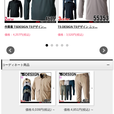
作業着 TSDESIGN TSデザイン…
TS DESIGN TSデザイン ニッ…
T
価格：4,257円(税込)
価格：3,520円(税込)
価
コーディネート商品
価格:6,039円(税込)
～
価格:4,851円(税込)
～