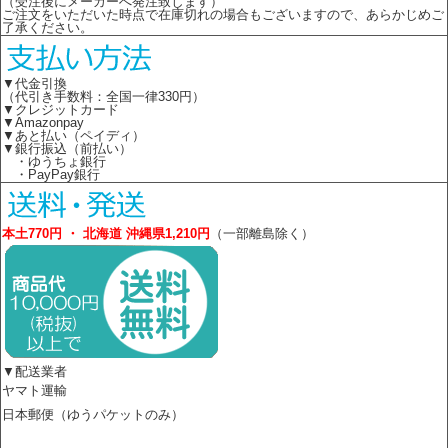
（受注後にメーカーへ発注致します）
ご注文をいただいた時点で在庫切れの場合もございますので、あらかじめご
了承ください。
▼代金引換
（代引き手数料：全国一律330円）
▼クレジットカード
▼Amazonpay
▼あと払い（ペイディ）
▼銀行振込（前払い）
・ゆうちょ銀行
・PayPay銀行
本土770円 ・ 北海道 沖縄県1,210円
（一部離島除く）
▼配送業者
ヤマト運輸
日本郵便（ゆうパケットのみ）