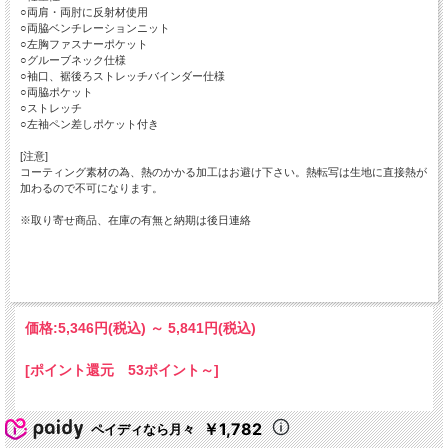
○両肩・両肘に反射材使用
○両脇ベンチレーションニット
○左胸ファスナーポケット
○グルーブネック仕様
○袖口、裾後ろストレッチバインダー仕様
○両脇ポケット
○ストレッチ
○左袖ペン差しポケット付き
[注意]
コーティング素材の為、熱のかかる加工はお避け下さい。熱転写は生地に直接熱が
加わるので不可になります。
※取り寄せ商品、在庫の有無と納期は後日連絡
価格:
5,346円
(税込)
～
5,841円
(税込)
[ポイント還元 53ポイント～]
￥1,782
ペイディなら月々