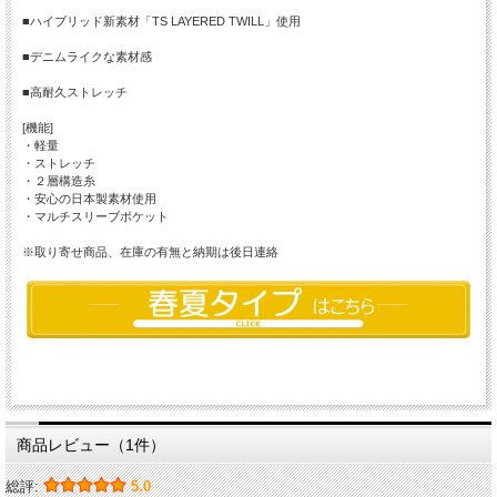
■ハイブリッド新素材「TS LAYERED TWILL」使用
■デニムライクな素材感
■高耐久ストレッチ
[機能]
・軽量
・ストレッチ
・２層構造糸
・安心の日本製素材使用
・マルチスリーブポケット
※取り寄せ商品、在庫の有無と納期は後日連絡
商品レビュー（1件）
総評:
5.0