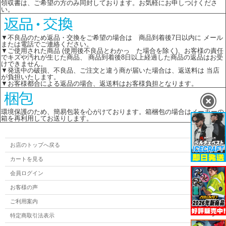
領収書は、ご希望の方のみ同封しております。お気軽にお申しつけくださ
い。
▼不良品のため返品・交換をご希望の場合は 商品到着後7日以内に メール
または電話でご連絡ください。
▼ご使用された商品 (使用後不良品とわかっ た場合を除く)、お客様の責任
でキズや汚れが生じた商品、 商品到着後8日以上経過した商品の返品はお受
けできません。
▼発送中の破損、不良品、ご注文と違う商が届いた場合は、返送料は 当店
が負担いたします。
▼お客様都合による返品の場合、返送料はお客様負担となります。
環境保護のため、簡易包装を心がけております。箱梱包の場合はメーカーの
箱を再利用してお送りします。
お店のトップへ戻る
カートを見る
会員ログイン
お客様の声
ご利用案内
特定商取引法表示