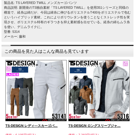
製品名: TS LAYERED TWILL メンズカーゴパンツ
商品説明: 新開発のTS独自素材「TS LAYERED TWILL」を使用351シリーズと同様の
構造で、経糸は綿だが、今回は緯糸に伸びるポリエステルT400をポリエステルで包む
というハイブリッド素材。これによりポリウレタンを使うことなくストレッチ性を実
現させ、ポリエステル特有のギラつきを抑え素材感を出せている。経糸の綿もムラ糸
を使い、デニムライクに。
型番: 5314
メーカー: 藤和
この商品を見た人はこんな商品も見ています
TS-DESIGN レディ―スカーゴパ…
TS-DESIGN ロングスリーブジャ…
G
価格：6,105円(税込)
価格：7,260円(税込)
価