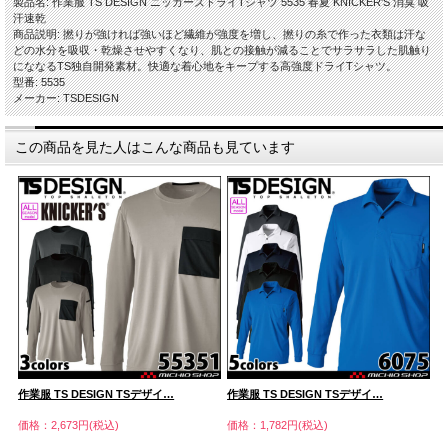
製品名: 作業服 TS DESIGN ニッカーズドライTシャツ 5535 春夏 KNICKER'S 消臭 吸
汗速乾
商品説明: 撚りが強ければ強いほど繊維が強度を増し、撚りの糸で作った衣類は汗な
どの水分を吸収・乾燥させやすくなり、肌との接触が減ることでサラサラした肌触り
にななるTS独自開発素材。快適な着心地をキープする高強度ドライTシャツ。
型番: 5535
メーカー: TSDESIGN
この商品を見た人はこんな商品も見ています
作業服 TS DESIGN TSデザイ…
作業服 TS DESIGN TSデザイ…
作
価格：2,673円(税込)
価格：1,782円(税込)
価