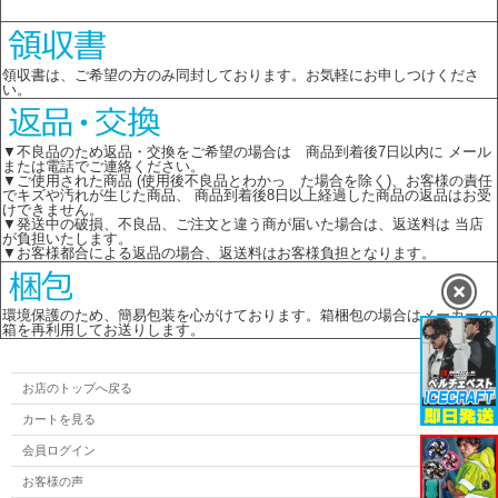
領収書は、ご希望の方のみ同封しております。お気軽にお申しつけくださ
い。
▼不良品のため返品・交換をご希望の場合は 商品到着後7日以内に メール
または電話でご連絡ください。
▼ご使用された商品 (使用後不良品とわかっ た場合を除く)、お客様の責任
でキズや汚れが生じた商品、 商品到着後8日以上経過した商品の返品はお受
けできません。
▼発送中の破損、不良品、ご注文と違う商が届いた場合は、返送料は 当店
が負担いたします。
▼お客様都合による返品の場合、返送料はお客様負担となります。
環境保護のため、簡易包装を心がけております。箱梱包の場合はメーカーの
箱を再利用してお送りします。
お店のトップへ戻る
カートを見る
会員ログイン
お客様の声