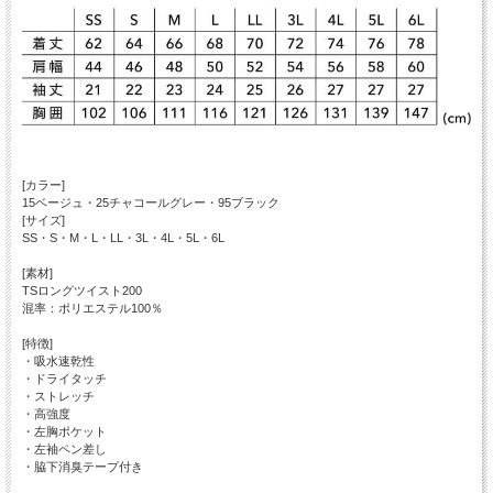
[カラー]
15ベージュ・25チャコールグレー・95ブラック
[サイズ]
SS・S・M・L・LL・3L・4L・5L・6L
[素材]
TSロングツイスト200
混率：ポリエステル100％
[特徴]
・吸水速乾性
・ドライタッチ
・ストレッチ
・高強度
・左胸ポケット
・左袖ペン差し
・脇下消臭テープ付き