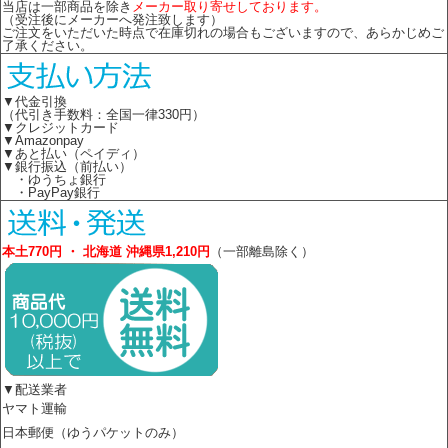
当店は一部商品を除き
メーカー取り寄せしております。
（受注後にメーカーへ発注致します）
ご注文をいただいた時点で在庫切れの場合もございますので、あらかじめご
了承ください。
▼代金引換
（代引き手数料：全国一律330円）
▼クレジットカード
▼Amazonpay
▼あと払い（ペイディ）
▼銀行振込（前払い）
・ゆうちょ銀行
・PayPay銀行
本土770円 ・ 北海道 沖縄県1,210円
（一部離島除く）
▼配送業者
ヤマト運輸
日本郵便（ゆうパケットのみ）