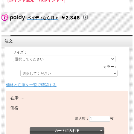
￥2,346
ペイディなら月々
注文
サイズ：
カラー：
価格と在庫を一覧で確認する
在庫:
－
価格:
－
購入数：
枚