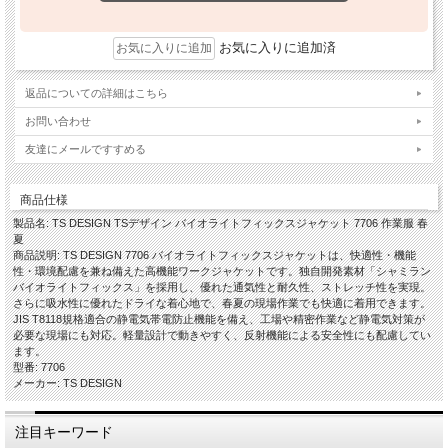
お気に入りに追加済
返品についての詳細はこちら
お問い合わせ
友達にメールですすめる
商品仕様
製品名: TS DESIGN TSデザイン バイオライトフィックスジャケット 7706 作業服 春
夏
商品説明: TS DESIGN 7706 バイオライトフィックスジャケットは、快適性・機能
性・環境配慮を兼ね備えた高機能ワークジャケットです。独自開発素材「シャミラン
バイオライトフィックス」を採用し、優れた通気性と耐久性、ストレッチ性を実現。
さらに吸水性に優れたドライな着心地で、春夏の現場作業でも快適に着用できます。
JIS T8118規格適合の静電気帯電防止機能を備え、工場や精密作業など静電気対策が
必要な現場にも対応。軽量設計で動きやすく、反射機能による安全性にも配慮してい
ます。
型番: 7706
メーカー: TS DESIGN
注目キーワード