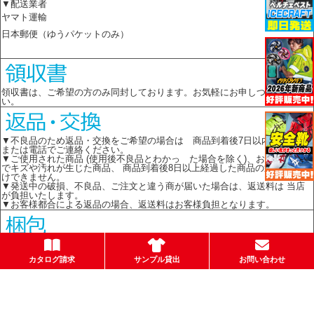
▼配送業者
ヤマト運輸
日本郵便（ゆうパケットのみ）
領収書は、ご希望の方のみ同封しております。お気軽にお申しつけくださ
い。
▼不良品のため返品・交換をご希望の場合は 商品到着後7日以内に メール
または電話でご連絡ください。
▼ご使用された商品 (使用後不良品とわかっ た場合を除く)、お客様の責任
でキズや汚れが生じた商品、 商品到着後8日以上経過した商品の返品はお受
けできません。
▼発送中の破損、不良品、ご注文と違う商が届いた場合は、返送料は 当店
が負担いたします。
▼お客様都合による返品の場合、返送料はお客様負担となります。
環境保護のため、簡易包装を心がけております。箱梱包の場合はメーカーの
箱を再利用してお送りします。
カタログ請求
サンプル貸出
お問い合わせ
お店のトップへ戻る
カートを見る