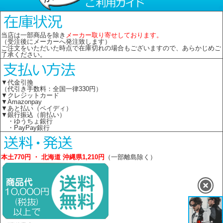
当店は一部商品を除き
メーカー取り寄せしております。
（受注後にメーカーへ発注致します）
ご注文をいただいた時点で在庫切れの場合もございますので、あらかじめご
了承ください。
▼代金引換
（代引き手数料：全国一律330円）
▼クレジットカード
▼Amazonpay
▼あと払い（ペイディ）
▼銀行振込（前払い）
・ゆうちょ銀行
・PayPay銀行
本土770円 ・ 北海道 沖縄県1,210円
（一部離島除く）