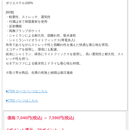
ポリエステル100%
[特徴]
・軽量性、ストレッチ、通気性
・付属は全て樹脂素材を使用
・反射機能
・両胸フラップポケット
・シャミランによる耐久性、肌離れ性、吸水速乾
・シャミランバイオライトフィックス(導電糸入)
布帛でありながらストレッチ性と肌離れ性を備えた快適な着心地を実現。
エコディアを採用し、環境にも配慮。
経糸にシャミラン、緯糸にライトフィックスを使用し、高い通気性と耐久性、スト
レッチ性を持つ。
セオアルファによる吸水性とドライな着心地も特徴。
※取り寄せ商品、在庫の有無と納期は後日連絡
■7704 カーゴパンツはこちら
■7702 パンツはこちら
価格:
7,040円
(税込)
～
7,590円
(税込)
[ポイント還元 70ポイント～]