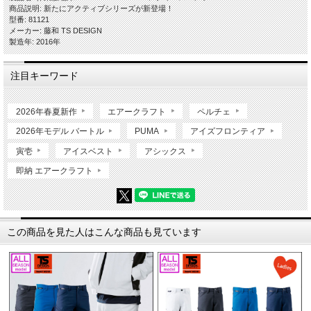
商品説明: 新たにアクティブシリーズが新登場！
型番: 81121
メーカー: 藤和 TS DESIGN
製造年: 2016年
注目キーワード
2026年春夏新作
エアークラフト
ペルチェ
2026年モデル バートル
PUMA
アイズフロンティア
寅壱
アイスベスト
アシックス
即納 エアークラフト
この商品を見た人はこんな商品も見ています