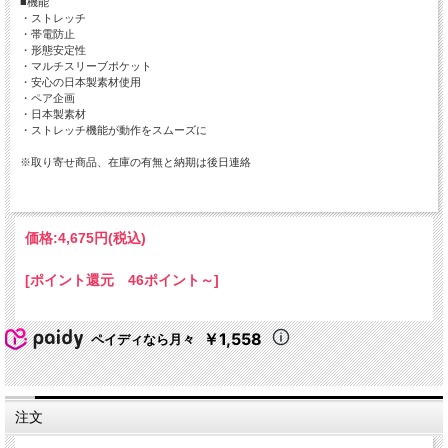
■機能
・ストレッチ
・帯電防止
・形態安定性
・マルチスリーブポケット
・安心の日本製素材使用
・ペア企画
・日本製素材
・ストレッチ機能が動作をスムーズに
※取り寄せ商品、在庫の有無と納期は後日連絡
価格:
4,675円
(税込)
[ポイント還元 46ポイント～]
￥1,558
ペイディなら月々
注文