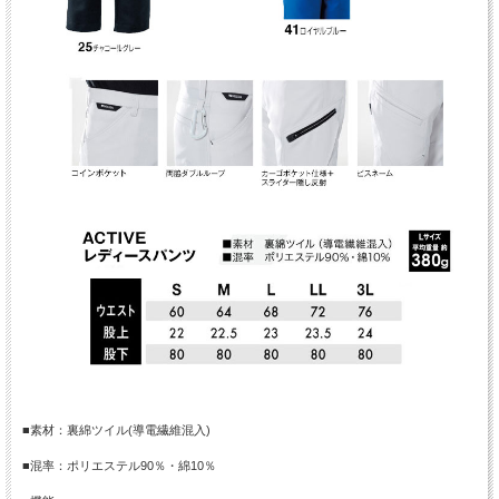
■素材：裏綿ツイル(導電繊維混入)
■混率：ポリエステル90％・綿10％