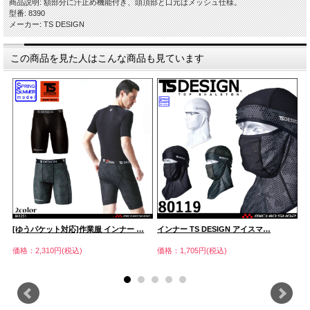
商品説明: 額部分に汗止め機能付き、頭頂部と口元はメッシュ仕様。
型番: 8390
メーカー: TS DESIGN
この商品を見た人はこんな商品も見ています
[ゆうパケット対応]作業服 インナー …
インナー TS DESIGN アイスマ…
イ
価格：2,310円(税込)
価格：1,705円(税込)
価