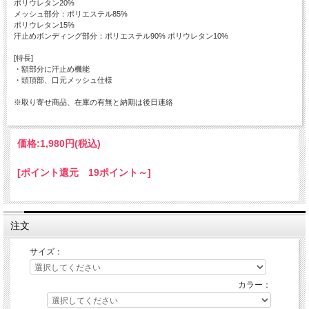
ポリウレタン20%
メッシュ部分：ポリエステル85%
ポリウレタン15%
汗止めボンディング部分：ポリエステル90% ポリウレタン10%
[特長]
・額部分に汗止め機能
・頭頂部、口元メッシュ仕様
※取り寄せ商品、在庫の有無と納期は後日連絡
価格:
1,980円
(税込)
[ポイント還元 19ポイント～]
注文
サイズ：
カラー：