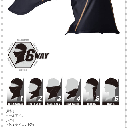
[素材］
クールアイス
[混率]
本体：ナイロン80%