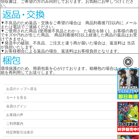
領収書は、ご希望の方のみ同封しております。お気軽にお申しつけくださ
い。
▼不良品のため返品・交換をご希望の場合は 商品到着後7日以内に メール
または電話でご連絡ください。
▼ご使用された商品 (使用後不良品とわかっ た場合を除く)、お客様の責任
でキズや汚れが生じた商品、 商品到着後8日以上経過した商品の返品はお受
けできません。
▼発送中の破損、不良品、ご注文と違う商が届いた場合は、返送料は 当店
が負担いたします。
▼お客様都合による返品の場合、返送料はお客様負担となります。
環境保護のため、簡易包装を心がけております。箱梱包の場合はメーカーの
箱を再利用してお送りします。
お店のトップへ戻る
カートを見る
会員ログイン
お客様の声
ご利用案内
特定商取引法表示