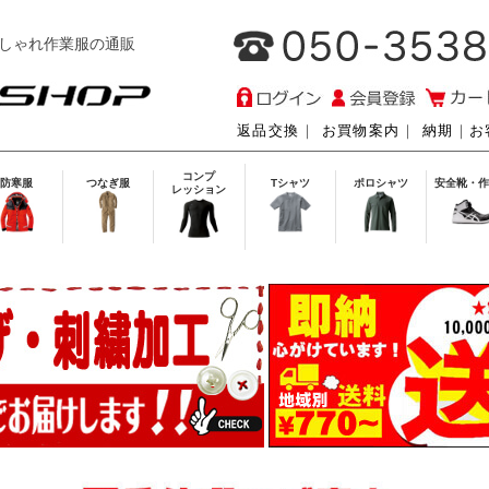
しゃれ作業服の通販
返品交換
｜
お買物案内
｜
納期
｜
お
コンプ
防寒服
つなぎ服
Tシャツ
ポロシャツ
安全靴・作
レッション