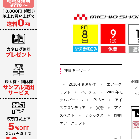
注目キーワード
作業
2026年春夏新作
エアーク
メ
ラフト
ペルチェ
2026年モ
イ
デル バートル
PUMA
アイ
ズフロンティア
寅壱
アイ
スベスト
アシックス
即納
エアークラフト