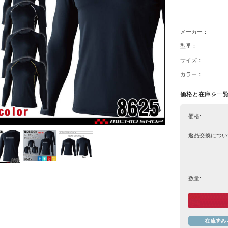
メーカー：
型番：
サイズ：
カラー：
価格と在庫を一
価格:
返品交換につい
数量: