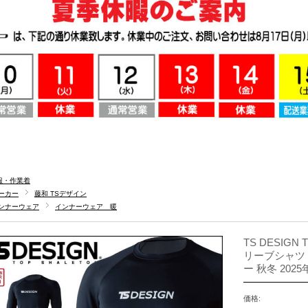
服・作業着
ーカー
藤和 TSデザイン
ンナーウェア
インナーウェア 暖
TS DESI
リーブシャツ 
ー 秋冬 202
価格: