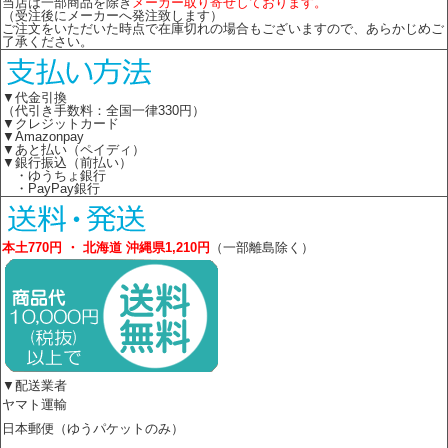
当店は一部商品を除き
メーカー取り寄せしております。
（受注後にメーカーへ発注致します）
ご注文をいただいた時点で在庫切れの場合もございますので、あらかじめご
了承ください。
▼代金引換
（代引き手数料：全国一律330円）
▼クレジットカード
▼Amazonpay
▼あと払い（ペイディ）
▼銀行振込（前払い）
・ゆうちょ銀行
・PayPay銀行
本土770円 ・ 北海道 沖縄県1,210円
（一部離島除く）
▼配送業者
ヤマト運輸
日本郵便（ゆうパケットのみ）