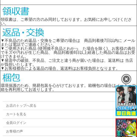
領収書は、ご希望の方のみ同封しております。お気軽にお申しつけくださ
い。
▼不良品のため返品・交換をご希望の場合は 商品到着後7日以内に メール
または電話でご連絡ください。
▼ご使用された商品 (使用後不良品とわかっ た場合を除く)、お客様の責任
でキズや汚れが生じた商品、 商品到着後8日以上経過した商品の返品はお受
けできません。
▼発送中の破損、不良品、ご注文と違う商が届いた場合は、返送料は 当店
が負担いたします。
▼お客様都合による返品の場合、返送料はお客様負担となります。
環境保護のため、簡易包装を心がけております。箱梱包の場合はメーカーの
箱を再利用してお送りします。
お店のトップへ戻る
カートを見る
会員ログイン
お客様の声