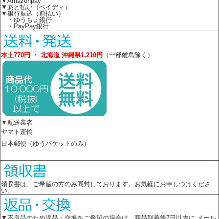
▼Amazonpay
▼あと払い（ペイディ）
▼銀行振込（前払い）
・ゆうちょ銀行
・PayPay銀行
本土770円 ・ 北海道 沖縄県1,210円
（一部離島除く）
▼配送業者
ヤマト運輸
日本郵便（ゆうパケットのみ）
領収書は、ご希望の方のみ同封しております。お気軽にお申しつけくださ
い。
▼不良品のため返品・交換をご希望の場合は 商品到着後7日以内に メール