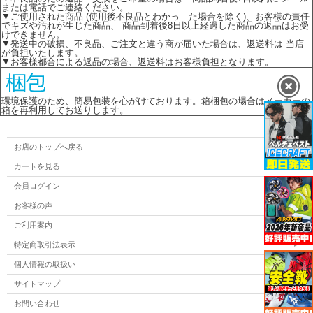
または電話でご連絡ください。
▼ご使用された商品 (使用後不良品とわかっ た場合を除く)、お客様の責任
でキズや汚れが生じた商品、 商品到着後8日以上経過した商品の返品はお受
けできません。
▼発送中の破損、不良品、ご注文と違う商が届いた場合は、返送料は 当店
が負担いたします。
▼お客様都合による返品の場合、返送料はお客様負担となります。
環境保護のため、簡易包装を心がけております。箱梱包の場合はメーカーの
箱を再利用してお送りします。
お店のトップへ戻る
カートを見る
会員ログイン
お客様の声
ご利用案内
特定商取引法表示
個人情報の取扱い
サイトマップ
お問い合わせ