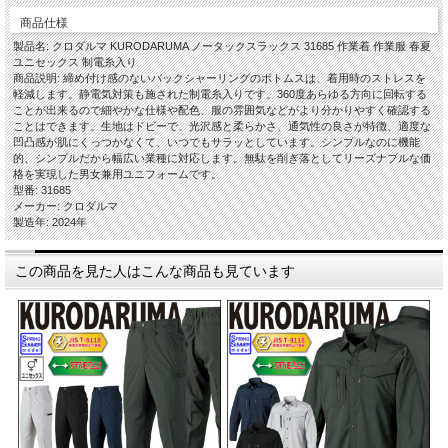
商品仕様
製品名: クロダルマ KURODARUMA ノータックスラックス 31685 作業着 作業服 春夏
ユニセックス 制電糸入り
商品説明: 締め付け感のないバックシャーリングのボトムスは、着用時のストレスを
軽減します。静電気対策も施された制電糸入りです。360度あらゆる方向に回転する
ことが出来るので細やかな仕様や配色、服の雰囲気などがより分かりやすく確認する
ことはできます。生地はドビーで、光沢感と柔らかさ、通気性の良さが特徴、適度な
凹凸感が肌にくっつかなくて、いつでもサラッとしています。シンプルなのに機能
的、シンプルだから幅広い業種に対応します。無駄を削ぎ落としてリーズナブルな価
格を実現した男女兼用ユニフォームです。
型番: 31685
メーカー: クロダルマ
製造年: 2024年
この商品を見た人はこんな商品も見ています