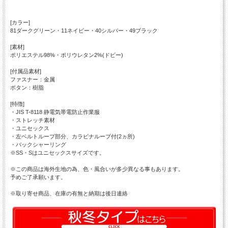
[カラー]
81ダークグリーン・11ネイビー・40シルバー・49ブラック
[素材]
ポリエステル98%・ポリウレタン2%(ドビー)
[付属品素材]
ファスナー：金属
ボタン：樹脂
[特徴]
・JIS T-8118 静電気帯電防止作業服
・ストレッチ素材
・ユニセックス
・左ベルトループ部分、カラビナループ付(2ヵ所)
・バックシャーリング
※SS・Sはユニセックスサイズです。
※この商品は海外生地の為、色・風合いが多少異なる事もあります。
予めご了承願います。
※取り寄せ商品、在庫の有無と納期は後日連絡