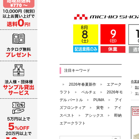
注目キーワード
作業
2026年春夏新作
エアーク
防
ラフト
ペルチェ
2026年モ
サ
デル バートル
PUMA
アイ
ズフロンティア
寅壱
アイ
スベスト
アシックス
即納
エアークラフト