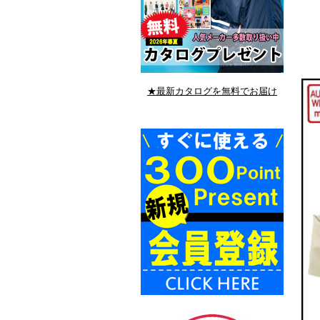
★最新カタログを無料でお届け