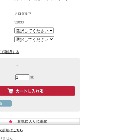
クロダルマ
32033
覧で確認する
－
枚
の詳細はこちら
りません