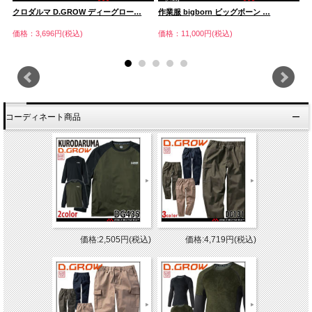
クロダルマ D.GROW ディーグロー…
作業服 bigborn ビッグボーン …
防
価格：3,696円(税込)
価格：11,000円(税込)
価
コーディネート商品
価格:2,505円(税込)
価格:4,719円(税込)