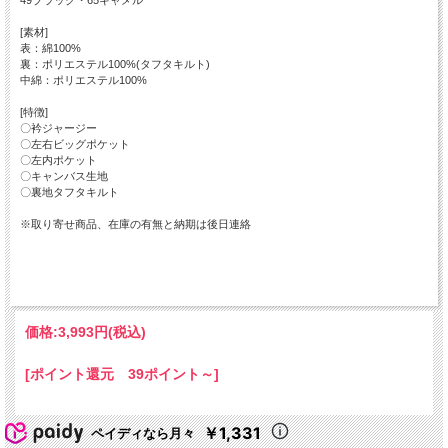
[素材]
表：綿100%
裏：ポリエステル100%(タフタキルト)
中綿：ポリエステル100%
[特徴]
〇衿ジャージー
〇左右ビッグポケット
〇左内ポケット
〇キャンバス生地
〇裏地タフタキルト
※取り寄せ商品、在庫の有無と納期は後日連絡
価格:
3,993円
(税込)
[ポイント還元 39ポイント～]
￥1,331
ペイディなら月々