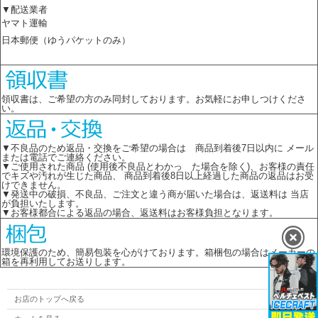
▼配送業者
ヤマト運輸
日本郵便（ゆうパケットのみ）
領収書は、ご希望の方のみ同封しております。お気軽にお申しつけくださ
い。
▼不良品のため返品・交換をご希望の場合は 商品到着後7日以内に メール
または電話でご連絡ください。
▼ご使用された商品 (使用後不良品とわかっ た場合を除く)、お客様の責任
でキズや汚れが生じた商品、 商品到着後8日以上経過した商品の返品はお受
けできません。
▼発送中の破損、不良品、ご注文と違う商が届いた場合は、返送料は 当店
が負担いたします。
▼お客様都合による返品の場合、返送料はお客様負担となります。
環境保護のため、簡易包装を心がけております。箱梱包の場合はメーカーの
箱を再利用してお送りします。
お店のトップへ戻る