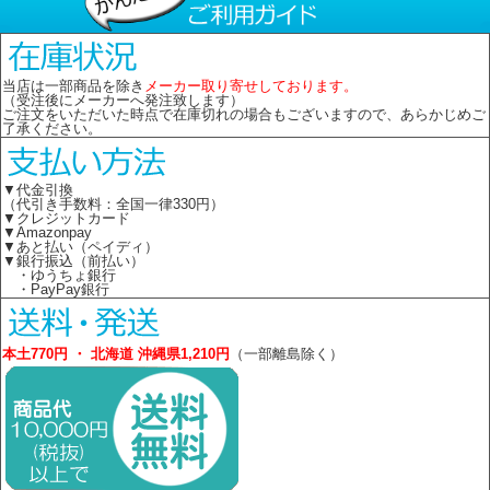
当店は一部商品を除き
メーカー取り寄せしております。
（受注後にメーカーへ発注致します）
ご注文をいただいた時点で在庫切れの場合もございますので、あらかじめご
了承ください。
▼代金引換
（代引き手数料：全国一律330円）
▼クレジットカード
▼Amazonpay
▼あと払い（ペイディ）
▼銀行振込（前払い）
・ゆうちょ銀行
・PayPay銀行
本土770円 ・ 北海道 沖縄県1,210円
（一部離島除く）