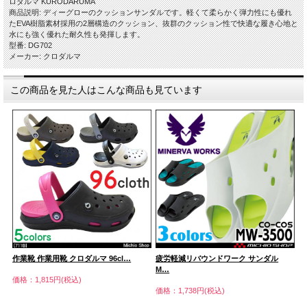
ロダルマ KURODARUMA
商品説明: ディーグローのクッションサンダルです。軽くて柔らかく弾力性にも優れ
たEVA樹脂素材採用の2層構造のクッション、抜群のクッション性で快適な履き心地と
水にも強く優れた耐久性も発揮します。
型番: DG702
メーカー: クロダルマ
この商品を見た人はこんな商品も見ています
作業靴 作業用靴 クロダルマ 96cl…
疲労軽減リバウンドワーク サンダル
ジ
M…
価格：1,815円(税込)
価
価格：1,738円(税込)