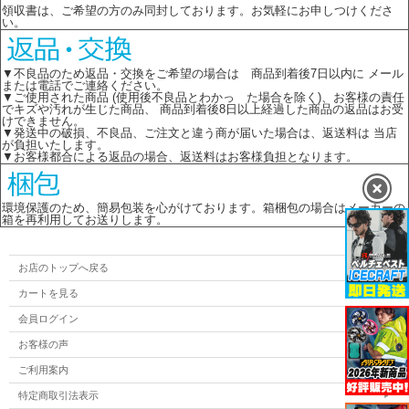
領収書は、ご希望の方のみ同封しております。お気軽にお申しつけくださ
い。
▼不良品のため返品・交換をご希望の場合は 商品到着後7日以内に メール
または電話でご連絡ください。
▼ご使用された商品 (使用後不良品とわかっ た場合を除く)、お客様の責任
でキズや汚れが生じた商品、 商品到着後8日以上経過した商品の返品はお受
けできません。
▼発送中の破損、不良品、ご注文と違う商が届いた場合は、返送料は 当店
が負担いたします。
▼お客様都合による返品の場合、返送料はお客様負担となります。
環境保護のため、簡易包装を心がけております。箱梱包の場合はメーカーの
箱を再利用してお送りします。
お店のトップへ戻る
カートを見る
会員ログイン
お客様の声
ご利用案内
特定商取引法表示