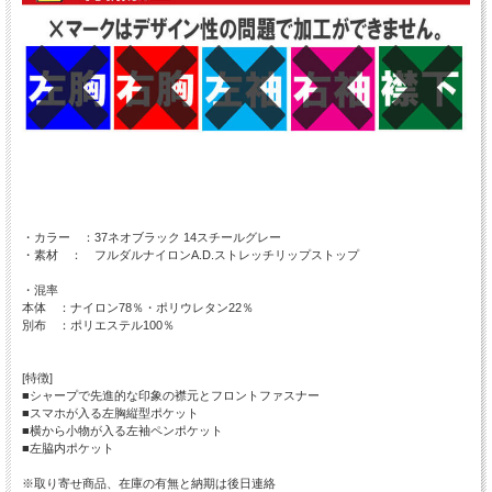
・カラー ：37ネオブラック 14スチールグレー
・素材 ： フルダルナイロンA.D.ストレッチリップストップ
・混率
本体 ：ナイロン78％・ポリウレタン22％
別布 ：ポリエステル100％
[特徴]
■シャープで先進的な印象の襟元とフロントファスナー
■スマホが入る左胸縦型ポケット
■横から小物が入る左袖ペンポケット
■左脇内ポケット
※取り寄せ商品、在庫の有無と納期は後日連絡