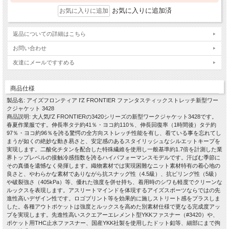
お気に入りに追加済
返品についての詳細はこちら
お問い合わせ
友達にメールですすめる
商品仕様
製品名: アイズフロンティア I'Z FRONTIER ファンタスティックストレッチ新型ワー
クジャケット 3428
商品説明: 大人気I'Z FRONTIERの3420シリーズの新型ワークジャケット3428です。
春夏作業服です。伸長率タテ約41％・ヨコ約110％、伸長回復率（1時間後）タテ約
97％・ヨコ約96％を誇る驚愕の全方向ストレッチ性能を有し、着ている事を忘れてし
まうが如くの絶妙な動き易さと、安定感のあるスタイリッシュなシルエットキープを
実現します。二酸化チタンを配合した特殊繊維を使用し一般基準約1.7倍を計測した業
界トップレベルの接触冷感指数を誇るハイパフォーマンスモデルです。汗ばむ季節に
その真価を遺憾なく発揮します。織物素材では実現困難なニット素材特有の着心地の
良さと、やわらかな素材でありながら抗スナッグ性（4.5級）、抗ピリング性（5級）
や破裂強さ（405kPa）等、優れた強度を併せ持ち、着用時のシワも軽度でクリーンな
ルックスを表現します。アスリートマインドを体現するアイズスポーツならではの先
進性高いデザイン性です。ロゴプリント等を効果的に施しストリート感をプラスしま
した。各種アウトポケットは強度とルックスを高めた別素材仕様で更なる完成度アッ
プを実現します。先進性高いスクエアーエレメント型YKKファスナー（#3420）や、
ポケット用THC止水ファスナー、国産YKK社製を使用したドット釦等、細部にまで拘