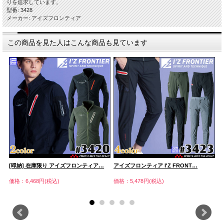
りを追求しています。
型番: 3428
メーカー: アイズフロンティア
この商品を見た人はこんな商品も見ています
[即納] 在庫限り アイズフロンティア…
アイズフロンティア I'Z FRONT…
ア
価格：6,468円(税込)
価格：5,478円(税込)
価