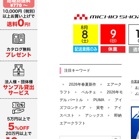
注目キーワード
作業
2026年春夏新作
エアーク
オ
ラフト
ペルチェ
2026年モ
メ
デル バートル
PUMA
アイ
ズフロンティア
寅壱
アイ
スベスト
アシックス
即納
エアークラフト