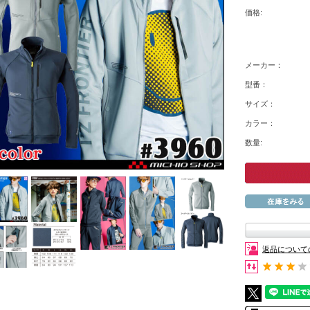
価格:
メーカー：
型番：
サイズ：
カラー：
数量:
返品について