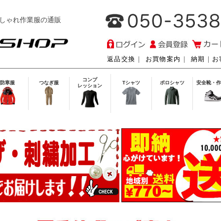
しゃれ作業服の通販
返品交換
｜
お買物案内
｜
納期
｜
お
コンプ
防寒服
つなぎ服
Tシャツ
ポロシャツ
安全靴・作
レッション