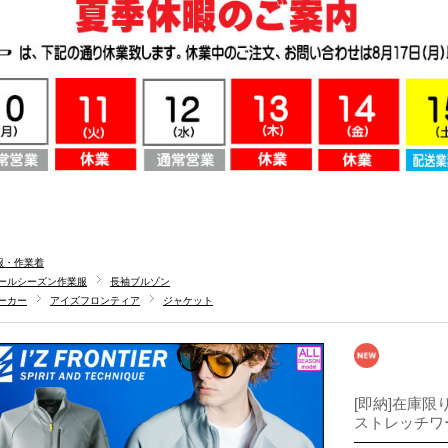
服・作業着
ールシーズン作業服
長袖ブルゾン
ーカー
アイズフロンティア
ジャケット
[即納]在庫限り
ストレッチワー