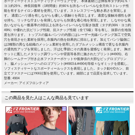
ポーティーテイストユーティリティーウェアです。 本体素材には伸長率タテ約41％・
ヨコ約29％、伸長回復率（1時間後）約90％を誇るハイレベルな全方向ストレッチ性
能を有するナイロン素材を使用しています。ストレスフリーな動き易さを実現しま
す。 適度にハリ感を有しながらも優しい肌触りを両立します。適度な接触冷感性も併
せ持ち、リッチな佇まいを発揮しながらも快適な着心地を実現します。 しなやかな風
合いながらも一般基準の3倍以上を誇るハイレベルな引裂き強度（タテ約36N・ヨコ約
49N）や優れた抗ピリング性能、抗スナッグ性能（全て5級）等を有し、抜群の生地強
度を誇ります。 トップスの脇＆パンツの内股にはレーザー光線パンチング加工で空気
穴を発現させた素材を採用し衣服内の熱を効果的に排出します。加えてパンツ脇側に
は2種類の異なる組織のメッシュ素材を使用したダブルメッシュ構造で更なる衣服内
の通気性アップを実現しました。汗ばむ季節にその真価を遺憾なく発揮します。 胸ポ
ケットに配したメタリック調ワッペンや背面等各所に施されたプリント(#4905)、右
脚のシームテープ付き止水ファスナーポケットや後身頃の大胆なビッグロゴプリン
ト、脇メッシュパーツへのロゴプリント(#4903＆#4904)等様々なギミックを搭載し、
ソフィスティケートなスポーティールックスを表現しました。タック釦やDカン、前
立てファスナーにはYKK社製を使用しています。細部にまで品質を追求しています。
型番: 4904
メーカー: アイズフロンティア
この商品を見た人はこんな商品も見ています