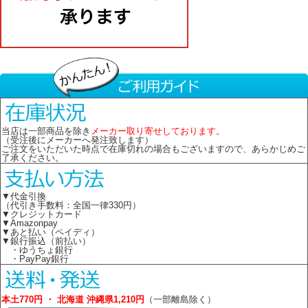
当店は一部商品を除き
メーカー取り寄せしております。
（受注後にメーカーへ発注致します）
ご注文をいただいた時点で在庫切れの場合もございますので、あらかじめご
了承ください。
▼代金引換
（代引き手数料：全国一律330円）
▼クレジットカード
▼Amazonpay
▼あと払い（ペイディ）
▼銀行振込（前払い）
・ゆうちょ銀行
・PayPay銀行
本土770円 ・ 北海道 沖縄県1,210円
（一部離島除く）