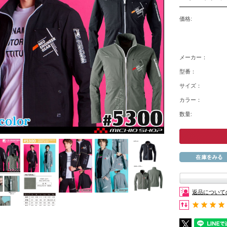
価格:
メーカー：
型番：
サイズ：
カラー：
数量:
返品について