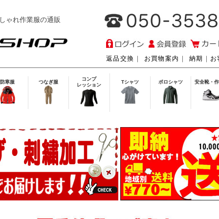
しゃれ作業服の通販
返品交換
｜
お買物案内
｜
納期
｜
お
コンプ
防寒服
つなぎ服
Tシャツ
ポロシャツ
安全靴・作
レッション