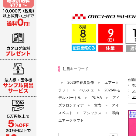
注目キーワード
作業
2026年春夏新作
エアーク
春
ラフト
ペルチェ
2026年モ
メ
メ
デル バートル
PUMA
アイ
ズフロンティア
寅壱
アイ
スベスト
アシックス
即納
エアークラフト