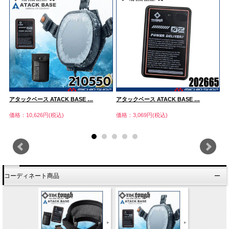
アタックベース ATACK BASE …
アタックベース ATACK BASE …
ア
価格：10,626円(税込)
価格：3,069円(税込)
価
コーディネート商品