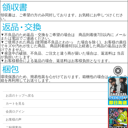
領収書は、ご希望の方のみ同封しております。お気軽にお申しつけくださ
い。
▼不良品のため返品・交換をご希望の場合は 商品到着後7日以内に メール
または電話でご連絡ください。
▼ご使用された商品 (使用後不良品とわかっ た場合を除く)、お客様の責任
でキズや汚れが生じた商品、 商品到着後8日以上経過した商品の返品はお受
けできません。
▼発送中の破損、不良品、ご注文と違う商が届いた場合は、返送料は 当店
が負担いたします。
▼お客様都合による返品の場合、返送料はお客様負担となります。
環境保護のため、簡易包装を心がけております。箱梱包の場合はメーカーの
箱を再利用してお送りします。
お店のトップへ戻る
カートを見る
会員ログイン
お客様の声
ご利用案内