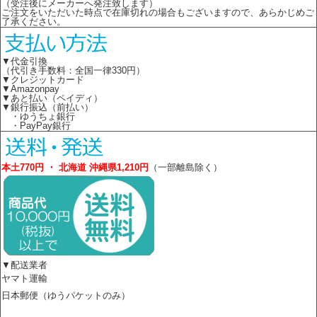
（受注後にメーカーへ発注致します）
ご注文をいただいた時点で在庫切れの場合もございますので、あらかじめご
了承ください。
▼代金引換
（代引き手数料：全国一律330円）
▼クレジットカード
▼Amazonpay
▼あと払い（ペイディ）
▼銀行振込（前払い）
・ゆうちょ銀行
・PayPay銀行
本土770円 ・ 北海道 沖縄県1,210円
（一部離島除く）
▼配送業者
ヤマト運輸
日本郵便（ゆうパケットのみ）