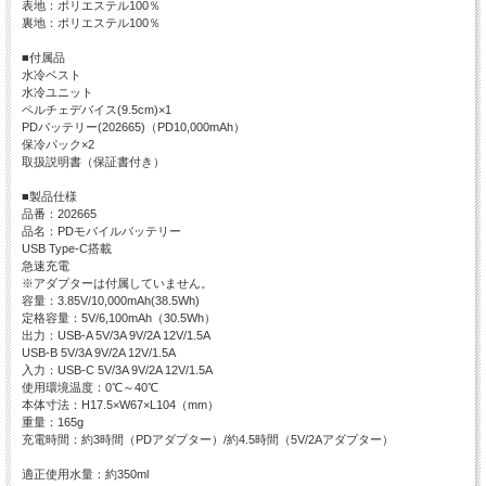
表地：ポリエステル100％
裏地：ポリエステル100％
■付属品
水冷ベスト
水冷ユニット
ペルチェデバイス(9.5cm)×1
PDバッテリー(202665)（PD10,000mAh）
保冷パック×2
取扱説明書（保証書付き）
■製品仕様
品番：202665
品名：PDモバイルバッテリー
USB Type-C搭載
急速充電
※アダプターは付属していません。
容量：3.85V/10,000mAh(38.5Wh)
定格容量：5V/6,100mAh（30.5Wh）
出力：USB-A 5V/3A 9V/2A 12V/1.5A
USB-B 5V/3A 9V/2A 12V/1.5A
入力：USB-C 5V/3A 9V/2A 12V/1.5A
使用環境温度：0℃～40℃
本体寸法：H17.5×W67×L104（mm）
重量：165g
充電時間：約3時間（PDアダプター）/約4.5時間（5V/2Aアダプター）
適正使用水量：約350ml