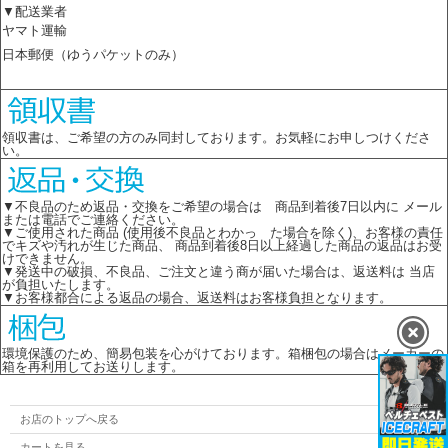
▼配送業者
ヤマト運輸
日本郵便（ゆうパケットのみ）
領収書は、ご希望の方のみ同封しております。お気軽にお申しつけくださ
い。
▼不良品のため返品・交換をご希望の場合は 商品到着後7日以内に メール
または電話でご連絡ください。
▼ご使用された商品 (使用後不良品とわかっ た場合を除く)、お客様の責任
でキズや汚れが生じた商品、 商品到着後8日以上経過した商品の返品はお受
けできません。
▼発送中の破損、不良品、ご注文と違う商が届いた場合は、返送料は 当店
が負担いたします。
▼お客様都合による返品の場合、返送料はお客様負担となります。
環境保護のため、簡易包装を心がけております。箱梱包の場合はメーカーの
箱を再利用してお送りします。
お店のトップへ戻る
カートを見る