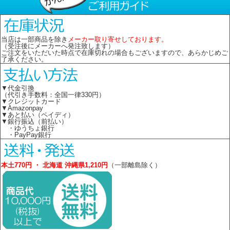
当店は一部商品を除き
メーカー取り寄せしております。
（受注後にメーカーへ発注致します）
ご注文をいただいた時点で在庫切れの場合もございますので、あらかじめご
了承ください。
▼代金引換
（代引き手数料：全国一律330円）
▼クレジットカード
▼Amazonpay
▼あと払い（ペイディ）
▼銀行振込（前払い）
・ゆうちょ銀行
・PayPay銀行
本土770円 ・ 北海道 沖縄県1,210円
（一部離島除く）