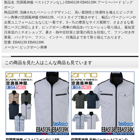
製品名: 空調風神服 ベスト(ファンなし) EBA5139 EBA5139K アーリーバード ビッグ
ボーン
商品説明: 洗練されたベーシックデザインに、高い遮熱性と快適性を備えたビッグボ
ーン商事の空調風神服 EBA5139。ベストタイプで動きやすく、幅広いワークシーンや
企業ユニフォームにもなじむ一着です。S～7Lの豊富なサイズ展開で、さまざまな着
用ニーズに対応します。ビッグボーン商事の商品全バリエーション取り揃え、最短翌
日発送のミチオショップ。暑さ・熱中症対策と節電の両立を目指して、ファン付き作
業着、バッテリー、ファン、インナー、付属品まで全て取り揃えております。
型番: EBA5139 EBA5139K
メーカー: ビッグボーン商事
この商品を見た人はこんな商品も見ています
空調風神服 ベスト(ファンなし) EB…
空調風神服 半袖ジャケット(ファンな
空