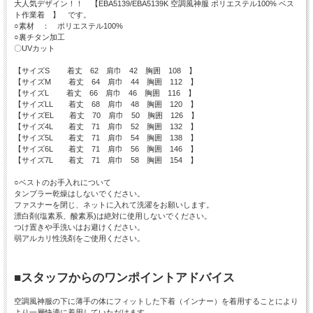
大人気デザイン！！ 【EBA5139/EBA5139K 空調風神服 ポリエステル100% ベス
ト作業着 】 です。
○素材 ： ポリエステル100%
○裏チタン加工
〇UVカット
【サイズS 着丈 62 肩巾 42 胸囲 108 】
【サイズM 着丈 64 肩巾 44 胸囲 112 】
【サイズL 着丈 66 肩巾 46 胸囲 116 】
【サイズLL 着丈 68 肩巾 48 胸囲 120 】
【サイズEL 着丈 70 肩巾 50 胸囲 126 】
【サイズ4L 着丈 71 肩巾 52 胸囲 132 】
【サイズ5L 着丈 71 肩巾 54 胸囲 138 】
【サイズ6L 着丈 71 肩巾 56 胸囲 146 】
【サイズ7L 着丈 71 肩巾 58 胸囲 154 】
○ベストのお手入れについて
タンブラー乾燥はしないでください。
ファスナーを閉じ、ネットに入れて洗濯をお願いします。
漂白剤(塩素系、酸素系)は絶対に使用しないでください。
つけ置きや手洗いはお避けください。
弱アルカリ性洗剤をご使用ください。
■スタッフからのワンポイントアドバイス
空調風神服の下に薄手の体にフィットした下着（インナー）を着用することにより
より一層快適に着用していただけます。