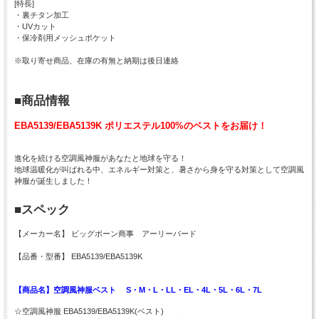
[特長]
・裏チタン加工
・UVカット
・保冷剤用メッシュポケット
※取り寄せ商品、在庫の有無と納期は後日連絡
■商品情報
EBA5139/EBA5139K ポリエステル100%のベストをお届け！
進化を続ける空調風神服があなたと地球を守る！
地球温暖化が叫ばれる中、エネルギー対策と、暑さから身を守る対策として空調風
神服が誕生しました！
■スペック
【メーカー名】 ビッグボーン商事 アーリーバード
【品番・型番】 EBA5139/EBA5139K
【商品名】空調風神服ベスト S・M・L・LL・EL・4L・5L・6L・7L
☆空調風神服 EBA5139/EBA5139K(ベスト)