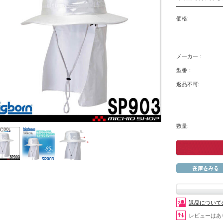
価格:
メーカー：
型番：
返品不可:
数量:
返品について
レビューはあ