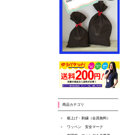
商品カテゴリ
裾上げ・刺繍（会員無料）
ワッペン 安全マーク