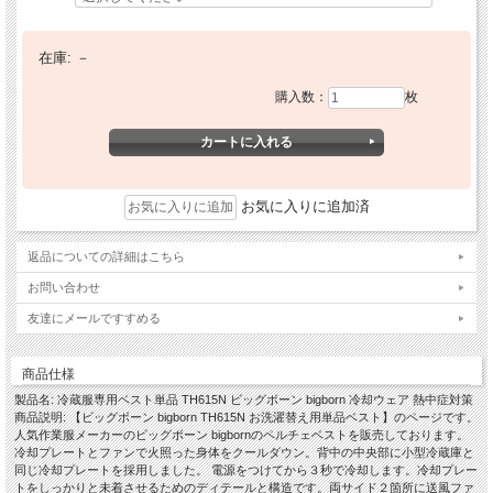
在庫:
－
購入数：
枚
お気に入りに追加済
返品についての詳細はこちら
お問い合わせ
友達にメールですすめる
商品仕様
製品名: 冷蔵服専用ベスト単品 TH615N ビッグボーン bigborn 冷却ウェア 熱中症対策
商品説明: 【ビッグボーン bigborn TH615N お洗濯替え用単品ベスト】のページです。
人気作業服メーカーのビッグボーン bigbornのペルチェベストを販売しております。
冷却プレートとファンで火照った身体をクールダウン。背中の中央部に小型冷蔵庫と
同じ冷却プレートを採用しました。 電源をつけてから３秒で冷却します。冷却プレー
トをしっかりと未着させるためのディテールと構造です。両サイド２箇所に送風ファ