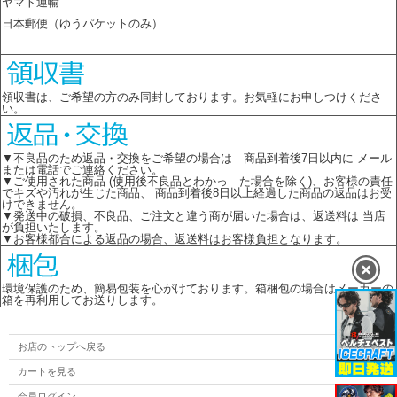
ヤマト運輸
日本郵便（ゆうパケットのみ）
領収書は、ご希望の方のみ同封しております。お気軽にお申しつけくださ
い。
▼不良品のため返品・交換をご希望の場合は 商品到着後7日以内に メール
または電話でご連絡ください。
▼ご使用された商品 (使用後不良品とわかっ た場合を除く)、お客様の責任
でキズや汚れが生じた商品、 商品到着後8日以上経過した商品の返品はお受
けできません。
▼発送中の破損、不良品、ご注文と違う商が届いた場合は、返送料は 当店
が負担いたします。
▼お客様都合による返品の場合、返送料はお客様負担となります。
環境保護のため、簡易包装を心がけております。箱梱包の場合はメーカーの
箱を再利用してお送りします。
お店のトップへ戻る
カートを見る
会員ログイン