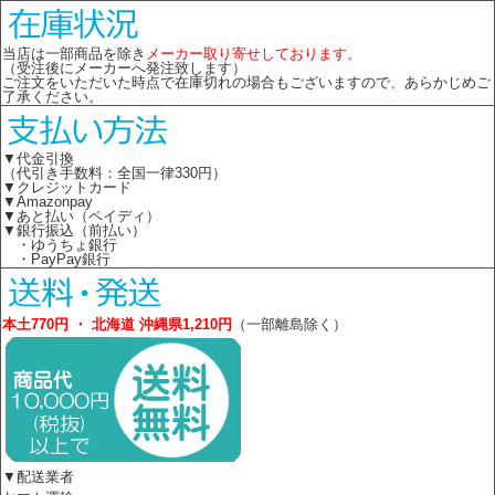
当店は一部商品を除き
メーカー取り寄せしております。
（受注後にメーカーへ発注致します）
ご注文をいただいた時点で在庫切れの場合もございますので、あらかじめご
了承ください。
▼代金引換
（代引き手数料：全国一律330円）
▼クレジットカード
▼Amazonpay
▼あと払い（ペイディ）
▼銀行振込（前払い）
・ゆうちょ銀行
・PayPay銀行
本土770円 ・ 北海道 沖縄県1,210円
（一部離島除く）
▼配送業者