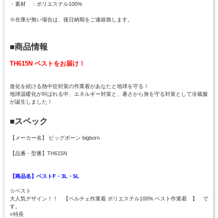
・素材 ：ポリエステル100%
※在庫が無い場合は、後日納期をご連絡致します。
■商品情報
TH615N ベストをお届け！
進化を続ける熱中症対策の作業着があなたと地球を守る！
地球温暖化が叫ばれる中、エネルギー対策と、暑さから身を守る対策として冷蔵服
が誕生しました！
■スペック
【メーカー名】 ビッグボーン bigborn
【品番・型番】TH615N
【商品名】ベストF・3L・5L
☆ベスト
大人気デザイン！！ 【ペルチェ作業着 ポリエステル100% ベスト作業着 】 で
す。
○特長