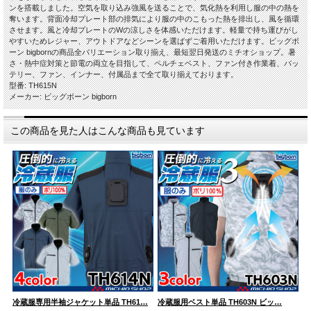
ンを搭載しました。空気を取り込み強風を送ることで、気化熱を利用し服の中の熱を
奪います。背面冷却プレート部の排気により服の中のこもった熱を排出し、風を循環
させます。風と冷却プレートのWの涼しさを体感いただけます。軽量で持ち運びがし
やすいためレジャー、アウトドアなどシーンを選ばずご着用いただけます。ビッグボ
ーン bigbornの商品全バリエーション取り揃え、最短翌日発送のミチオショップ。暑
さ・熱中症対策と節電の両立を目指して、ペルチェベスト、ファン付き作業着、バッ
テリー、ファン、インナー、付属品まで全て取り揃えております。
型番: TH615N
メーカー: ビッグボーン bigborn
この商品を見た人はこんな商品も見ています
冷蔵服専用半袖ジャケット単品 TH61…
冷蔵服用ベスト単品 TH603N ビッ…
冷