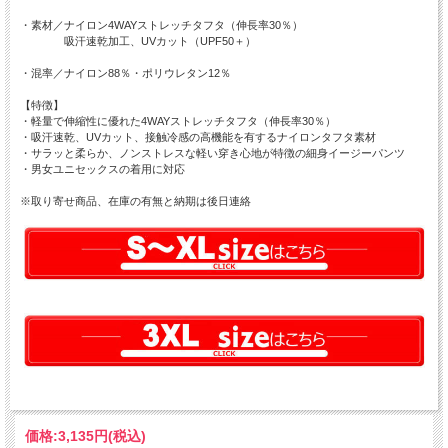
・素材／ナイロン4WAYストレッチタフタ（伸長率30％）
吸汗速乾加工、UVカット（UPF50＋）
・混率／ナイロン88％・ポリウレタン12％
【特徴】
・軽量で伸縮性に優れた4WAYストレッチタフタ（伸長率30％）
・吸汗速乾、UVカット、接触冷感の高機能を有するナイロンタフタ素材
・サラッと柔らか、ノンストレスな軽い穿き心地が特徴の細身イージーパンツ
・男女ユニセックスの着用に対応
※取り寄せ商品、在庫の有無と納期は後日連絡
価格:
3,135円
(税込)