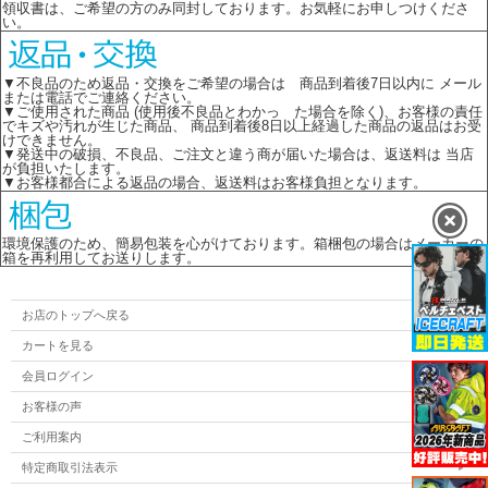
領収書は、ご希望の方のみ同封しております。お気軽にお申しつけくださ
い。
▼不良品のため返品・交換をご希望の場合は 商品到着後7日以内に メール
または電話でご連絡ください。
▼ご使用された商品 (使用後不良品とわかっ た場合を除く)、お客様の責任
でキズや汚れが生じた商品、 商品到着後8日以上経過した商品の返品はお受
けできません。
▼発送中の破損、不良品、ご注文と違う商が届いた場合は、返送料は 当店
が負担いたします。
▼お客様都合による返品の場合、返送料はお客様負担となります。
環境保護のため、簡易包装を心がけております。箱梱包の場合はメーカーの
箱を再利用してお送りします。
お店のトップへ戻る
カートを見る
会員ログイン
お客様の声
ご利用案内
特定商取引法表示