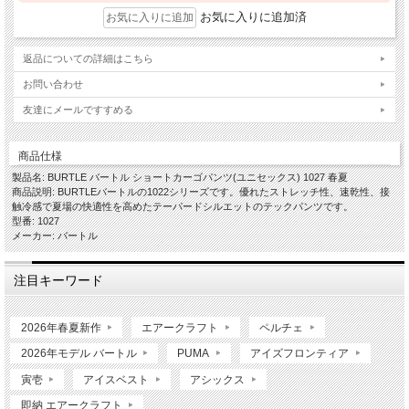
お気に入りに追加済
返品についての詳細はこちら
お問い合わせ
友達にメールですすめる
商品仕様
製品名: BURTLE バートル ショートカーゴパンツ(ユニセックス) 1027 春夏
商品説明: BURTLEバートルの1022シリーズです。優れたストレッチ性、速乾性、接
触冷感で夏場の快適性を高めたテーパードシルエットのテックパンツです。
型番: 1027
メーカー: バートル
注目キーワード
2026年春夏新作
エアークラフト
ペルチェ
2026年モデル バートル
PUMA
アイズフロンティア
寅壱
アイスベスト
アシックス
即納 エアークラフト