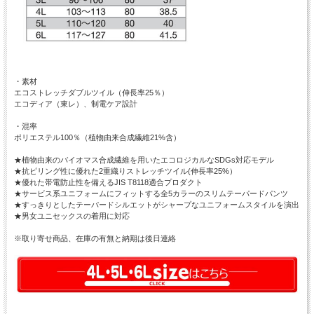
・素材
エコストレッチダブルツイル（伸長率25％）
エコディア（東レ）、制電ケア設計
・混率
ポリエステル100％（植物由来合成繊維21%含）
★植物由来のバイオマス合成繊維を用いたエコロジカルなSDGs対応モデル
★抗ピリング性に優れた2重織りストレッチツイル(伸長率25%）
★優れた帯電防止性を備えるJIS T8118適合プロダクト
★サービス系ユニフォームにフィットする全5カラーのスリムテーパードパンツ
★すっきりとしたテーパードシルエットがシャープなユニフォームスタイルを演出
★男女ユニセックスの着用に対応
※取り寄せ商品、在庫の有無と納期は後日連絡