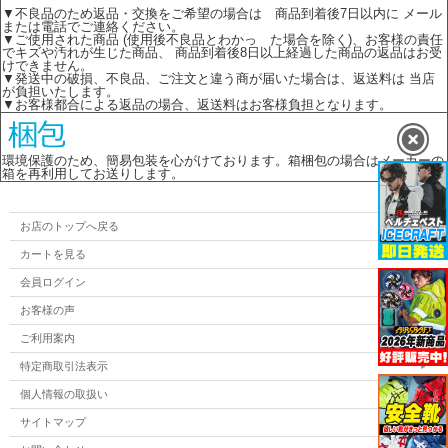
▼不良品のため返品・交換をご希望の場合は 商品到着後7日以内に メール
または電話でご連絡ください。
▼ご使用された商品 (使用後不良品とわかっ た場合を除く)、お客様の責任
でキズや汚れが生じた商品、 商品到着後8日以上経過した商品の返品はお受
けできません。
▼発送中の破損、不良品、ご注文と違う商が届いた場合は、返送料は 当店
が負担いたします。
▼お客様都合による返品の場合、返送料はお客様負担となります。
環境保護のため、簡易包装を心がけております。箱梱包の場合はメーカーの
箱を再利用してお送りします。
お店のトップへ戻る
カートを見る
会員ログイン
お客様の声
ご利用案内
特定商取引法表示
個人情報の取扱い
サイトマップ