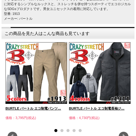
に対応するシンプルなルックスと、ストレッチを併せ持つスポーティでエコロジカル
なSDGsプロダクトです。男女ユニセックスの着用に対応しています。
型番: 1913
メーカー: バートル
この商品を見た人はこんな商品も見ています
BURTLE バートル エコ制電パンツ…
BURTLE バートル エコ制電長袖ジ…
B
価格：3,795円(税込)
価格：4,730円(税込)
価