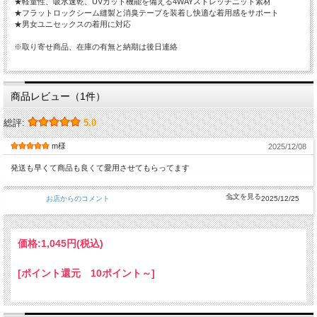
★軽量性、吸水速乾、UVカット機能を備える4WAYストレッチニット素材
★フラットロックシーム縫製と消臭テープを装着し快適な着用感をサポート
★男女ユニセックスの着用に対応
※取り寄せ商品、在庫の有無と納期は後日連絡
商品レビュー（1件）
総評:
5.0
m様
2025/12/08
発送も早くて商品も良くて愛用させてもらってます
お店からのコメント
2025/12/25
価格:
1,045円
(税込)
[ポイント還元 10ポイント～]