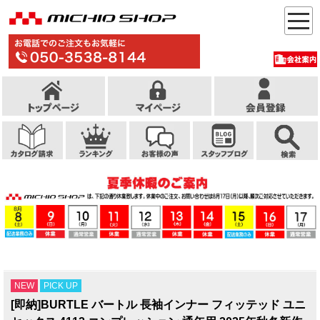
NEW
PICK UP
[即納]BURTLE バートル 長袖インナー フィッテッド ユニ