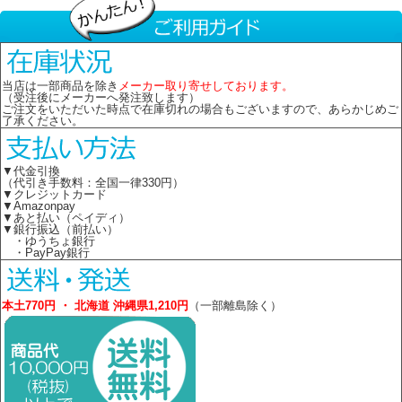
当店は一部商品を除き
メーカー取り寄せしております。
（受注後にメーカーへ発注致します）
ご注文をいただいた時点で在庫切れの場合もございますので、あらかじめご
了承ください。
▼代金引換
（代引き手数料：全国一律330円）
▼クレジットカード
▼Amazonpay
▼あと払い（ペイディ）
▼銀行振込（前払い）
・ゆうちょ銀行
・PayPay銀行
本土770円 ・ 北海道 沖縄県1,210円
（一部離島除く）