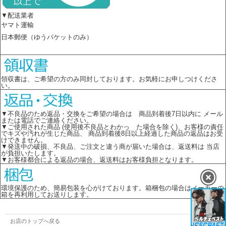
▼配送業者
ヤマト運輸
日本郵便（ゆうパケットのみ）
領収書は、ご希望の方のみ同封しております。お気軽にお申しつけくださ
い。
▼不良品のため返品・交換をご希望の場合は 商品到着後7日以内に メール
または電話でご連絡ください。
▼ご使用された商品 (使用後不良品とわかっ た場合を除く)、お客様の責任
でキズや汚れが生じた商品、 商品到着後8日以上経過した商品の返品はお受
けできません。
▼発送中の破損、不良品、ご注文と違う商が届いた場合は、返送料は 当店
が負担いたします。
▼お客様都合による返品の場合、返送料はお客様負担となります。
環境保護のため、簡易包装を心がけております。箱梱包の場合はメーカーの
箱を再利用してお送りします。
お店のトップへ戻る