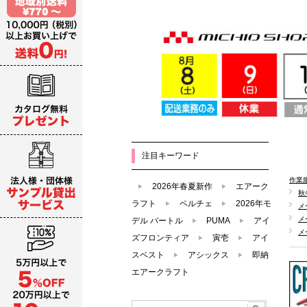
注目キーワード
作業
2026年春夏新作
エアーク
秋
ラフト
ペルチェ
2026年モ
メ
メ
デル バートル
PUMA
アイ
メ
ズフロンティア
寅壱
アイ
スベスト
アシックス
即納
エアークラフト