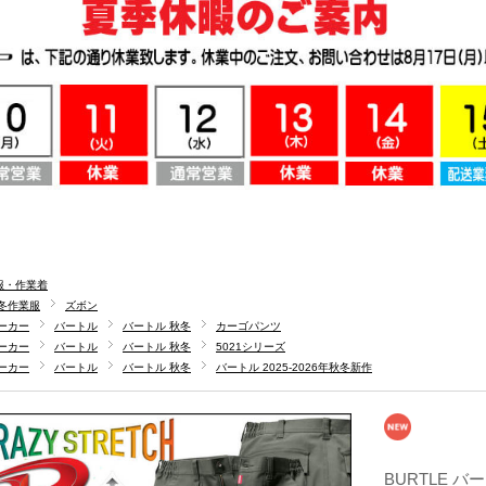
服・作業着
冬作業服
ズボン
ーカー
バートル
バートル 秋冬
カーゴパンツ
ーカー
バートル
バートル 秋冬
5021シリーズ
ーカー
バートル
バートル 秋冬
バートル 2025-2026年秋冬新作
BURTLE バ