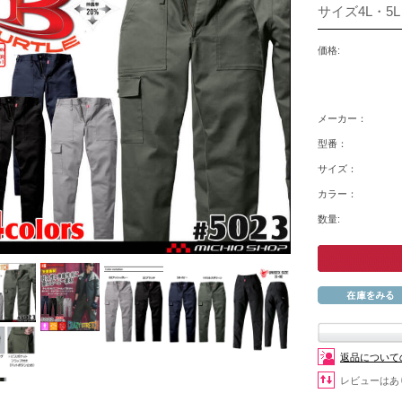
サイズ4L・5L
価格:
メーカー：
型番：
サイズ：
カラー：
数量:
返品について
レビューはあ