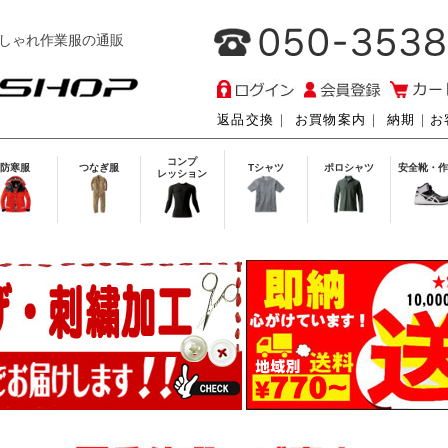
しゃれ作業服の通販
返品交換
｜
お買物案内
｜
納期
｜
お
コンプ
防寒服
つなぎ服
Tシャツ
ポロシャツ
安全靴・作
レッション