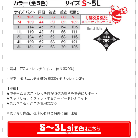
・素材：T/Cストレッチツイル（伸長率20%）
・混率：ポリエステル65% 綿33% ポリウレタン2%
【特徴】
★伸長率20％のストレッチ性が身体の動きを快適にサポート
★スッキリ程よくフィットするテーパードシルエット
★男女ユニセックスの着用に対応
※取り寄せ商品、在庫の有無と納期は後日連絡