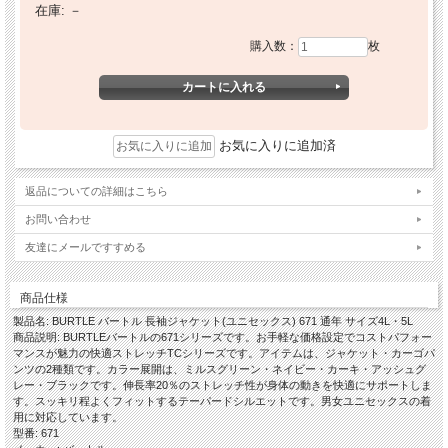
在庫:
－
購入数：
枚
お気に入りに追加済
返品についての詳細はこちら
お問い合わせ
友達にメールですすめる
商品仕様
製品名: BURTLE バートル 長袖ジャケット(ユニセックス) 671 通年 サイズ4L・5L
商品説明: BURTLEバートルの671シリーズです。お手軽な価格設定でコストパフォー
マンスが魅力の快適ストレッチTCシリーズです。アイテムは、ジャケット・カーゴパ
ンツの2種類です。カラー展開は、ミルスグリーン・ネイビー・カーキ・アッシュグ
レー・ブラックです。伸長率20％のストレッチ性が身体の動きを快適にサポートしま
す。スッキリ程よくフィットするテーパードシルエットです。男女ユニセックスの着
用に対応しています。
型番: 671