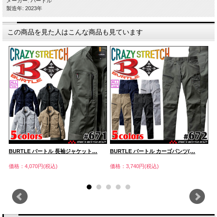
メーカー: バートル
製造年: 2023年
この商品を見た人はこんな商品も見ています
BURTLE バートル 長袖ジャケット…
BURTLE バートル カーゴパンツ(…
B
価格：4,070円(税込)
価格：3,740円(税込)
価