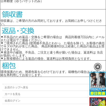
日本郵便（ゆうパケットのみ）
領収書は、ご希望の方のみ同封しております。お気軽にお申しつけくださ
い。
▼不良品のため返品・交換をご希望の場合は 商品到着後7日以内に メール
または電話でご連絡ください。
▼ご使用された商品 (使用後不良品とわかっ た場合を除く)、お客様の責任
でキズや汚れが生じた商品、 商品到着後8日以上経過した商品の返品はお受
けできません。
▼発送中の破損、不良品、ご注文と違う商が届いた場合は、返送料は 当店
が負担いたします。
▼お客様都合による返品の場合、返送料はお客様負担となります。
環境保護のため、簡易包装を心がけております。箱梱包の場合はメーカーの
箱を再利用してお送りします。
お店のトップへ戻る
カートを見る
会員ログイン