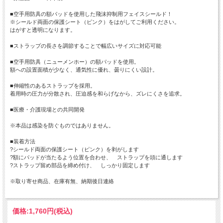
■空手用防具の額パッドを使用した飛沫抑制用フェイスシールド！
※シールド両面の保護シート（ピンク）をはがしてご利用ください。
はがすと透明になります。
■ストラップの長さを調節することで幅広いサイズに対応可能
■空手用防具（ニューメンホー）の額パッドを使用。
額への設置面積が少なく、通気性に優れ、曇りにくい設計。
■伸縮性のあるストラップを採用。
着用時の圧力が分散され、圧迫感を和らげなから、ズレにくさを追求。
■医療・介護現場との共同開発
※本品は感染を防ぐものではありません。
■装着方法
?シールド両面の保護シート（ピンク）を剥がします
?額にパッドが当たるよう位置を合わせ、 ストラップを頭に通します
?ストラップ留め部品を締め付け、 しっかり固定します
※取り寄せ商品、在庫有無、納期後日連絡
価格:
1,760円
(税込)