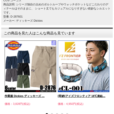
COS コーコス
商品説明: シリーズ独自の太めのボルトループやウォッチポケットなどこだわりのデ
ィテールはそのままに、 ショート丈でもカジュアルになりすぎない絶妙なシルエット
です。
型番: D-287601
メーカー: ディッキーズ Dickies
この商品を見た人はこんな商品も見ています
作業服 Dickies ディッキーズ …
[即納]アイズフロンティア 18℃凍結…
ア
価格：3,828円(税込)
価格：4,950円(税込)
価