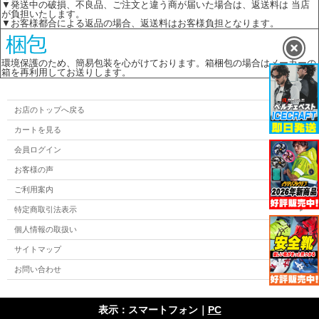
▼発送中の破損、不良品、ご注文と違う商が届いた場合は、返送料は 当店
が負担いたします。
▼お客様都合による返品の場合、返送料はお客様負担となります。
環境保護のため、簡易包装を心がけております。箱梱包の場合はメーカーの
箱を再利用してお送りします。
お店のトップへ戻る
カートを見る
会員ログイン
お客様の声
ご利用案内
特定商取引法表示
個人情報の取扱い
サイトマップ
お問い合わせ
表示：スマートフォン｜
PC