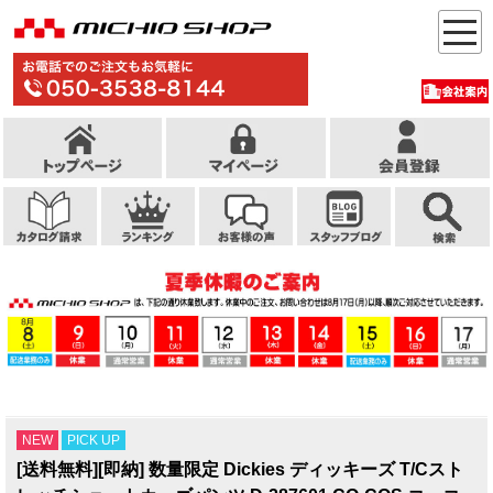
NEW
PICK UP
[送料無料][即納] 数量限定 Dickies ディッキーズ T/Cスト