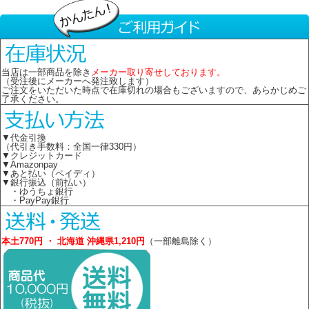
当店は一部商品を除き
メーカー取り寄せしております。
（受注後にメーカーへ発注致します）
ご注文をいただいた時点で在庫切れの場合もございますので、あらかじめご
了承ください。
▼代金引換
（代引き手数料：全国一律330円）
▼クレジットカード
▼Amazonpay
▼あと払い（ペイディ）
▼銀行振込（前払い）
・ゆうちょ銀行
・PayPay銀行
本土770円 ・ 北海道 沖縄県1,210円
（一部離島除く）