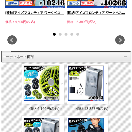
…
[即納]アイズフロンティア ワークベス…
[即納]アイズフロンティア ワークベス…
[
価格：4,895円(税込)
価格：5,390円(税込)
価
コーディネート商品
価格:6,160円(税込)
～
価格:13,827円(税込)