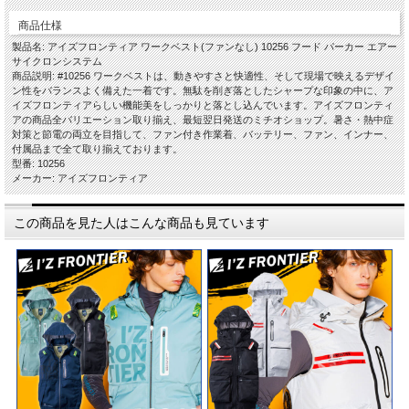
商品仕様
製品名: アイズフロンティア ワークベスト(ファンなし) 10256 フード パーカー エアー
サイクロンシステム
商品説明: #10256 ワークベストは、動きやすさと快適性、そして現場で映えるデザイ
ン性をバランスよく備えた一着です。無駄を削ぎ落としたシャープな印象の中に、ア
イズフロンティアらしい機能美をしっかりと落とし込んでいます。アイズフロンティ
アの商品全バリエーション取り揃え、最短翌日発送のミチオショップ。暑さ・熱中症
対策と節電の両立を目指して、ファン付き作業着、バッテリー、ファン、インナー、
付属品まで全て取り揃えております。
型番: 10256
メーカー: アイズフロンティア
この商品を見た人はこんな商品も見ています