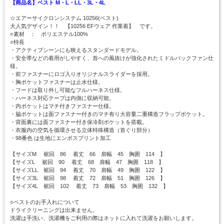
【商品名】ベスト M・L・LL・3L・4L
☆エアーサイクロンシステム 10256(ベスト)
大人気デザイン！！ 【10256 EFウェア 作業着】 です。
○素材 ： ポリエステル100%
○特長
・アクティブシーンにも映えるスタンダードモデル。
・安全帯などの着用がしやすく、首への風抜けが強化されたミドルバックファン仕
様。
・前ファスナーにロゴ入りオリジナルスライダーを採用。
・胸ポケットファスナーは止水仕様。
・フードは取り外し可能なフルハーネス仕様。
・ハーネス対応テープは内側に収納可能。
・内ポケットはマチ付きファスナー仕様。
・脇ポケットは面ファスナー付きのマチ有り大容量二重構造フラップポケット。
・背面裏には面ファスナー付き保冷剤ポケットを搭載。
・衣服内の空気を循環させる立体特殊構造（首ぐり部分）
・98番色 は生地にエンボスプリント加工
【サイズM 裾回 86 着丈 66 肩幅 45 胸囲 114 】
【サイズL 裾回 90 着丈 68 肩幅 47 胸囲 118 】
【サイズLL 裾回 94 着丈 70 肩幅 49 胸囲 122 】
【サイズ3L 裾回 98 着丈 72 肩幅 51 胸囲 126 】
【サイズ4L 裾回 102 着丈 73 肩幅 53 胸囲 132 】
○ベストのお手入れについて
ドライクリーニングは出来ません。
洗濯は手洗い、洗濯機をご利用の際はネットに入れて洗濯をお願いします。