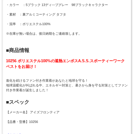
・カラー ：5ブラック 13ディ―プグレー 98ブラックキャラクター
・素材 ：裏アルミコーティング タフタ
・混率 ：ポリエステル100%
※在庫が無い場合は、後日納期をご連絡致します。
■商品情報
10256 ポリエステル100%の遮熱エンボスA.S.S.スポーティーワーク
ベストをお届け！
進化を続けるファン付き作業着があなたと地球を守る！
地球温暖化が叫ばれる中、エネルギー対策と、暑さから身を守る対策としてファン
付き作業着が誕生しました！
■スペック
【メーカー名】 アイズフロンティア
【品番・型番】10256