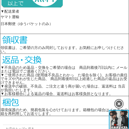
▼配送業者
ヤマト運輸
日本郵便（ゆうパケットのみ）
領収書は、ご希望の方のみ同封しております。お気軽にお申しつけくださ
い。
▼不良品のため返品・交換をご希望の場合は 商品到着後7日以内に メール
または電話でご連絡ください。
▼ご使用された商品 (使用後不良品とわかっ た場合を除く)、お客様の責任
でキズや汚れが生じた商品、 商品到着後8日以上経過した商品の返品はお受
けできません。
▼発送中の破損、不良品、ご注文と違う商が届いた場合は、返送料は 当店
が負担いたします。
▼お客様都合による返品の場合、返送料はお客様負担となります。
環境保護のため、簡易包装を心がけております。箱梱包の場合はメーカーの
箱を再利用してお送りします。
お店のトップへ戻る