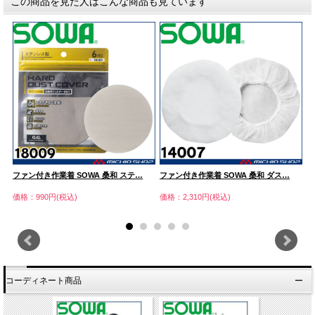
この商品を見た人はこんな商品も見ています
ファン付き作業着 SOWA 桑和 ステ…
ファン付き作業着 SOWA 桑和 ダス…
[
価格：990円(税込)
価格：2,310円(税込)
価
コーディネート商品