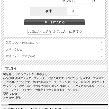
購入数：
個
在庫
○
お気に入りに追加済
返品についての詳細はこちら
お問い合わせ
友達にメールですすめる
商品仕様
製品名: ナイロンフィルター10枚入り
商品説明: 桑和のナイロンフィルター10枚入りです。軽度の汚れなら水洗いで繰り返
しご使用いただけます。桑和の商品全バリエーション取り揃え、最短翌日発送のミチ
オショップ。暑さ・熱中症対策と節電の両立を目指して、ファン付き作業着、バッテ
リー、ファン、インナー、付属品まで全て取り揃えております。
型番: 18008
メーカー: 桑和