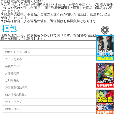
または電話でご連絡ください。
▼ご使用された商品 (使用後不良品とわかっ た場合を除く)、お客様の責任
でキズや汚れが生じた商品、 商品到着後8日以上経過した商品の返品はお受
けできません。
▼発送中の破損、不良品、ご注文と違う商が届いた場合は、返送料は 当店
が負担いたします。
▼お客様都合による返品の場合、返送料はお客様負担となります。
環境保護のため、簡易包装を心がけております。箱梱包の場合はメーカーの
箱を再利用してお送りします。
お店のトップへ戻る
カートを見る
会員ログイン
お客様の声
ご利用案内
特定商取引法表示
個人情報の取扱い
サイトマップ
お問い合わせ