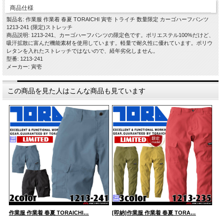
商品仕様
製品名: 作業服 作業着 春夏 TORAICHI 寅壱 トライチ 数量限定 カーゴハーフパンツ
1213-241 (限定)ストレッチ
商品説明: 1213-241、カーゴハーフパンツの限定色です。ポリエステル100%だけど、
吸汗拡散に富んだ機能素材を使用しています。軽量で耐久性に優れています。ポリウ
レタンを入れたストレッチではないので、経年劣化しません。
型番: 1213-241
メーカー: 寅壱
この商品を見た人はこんな商品も見ています
作業服 作業着 春夏 TORAICHI…
[即納]作業服 作業着 春夏 TORA…
作