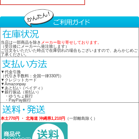
当店は一部商品を除き
メーカー取り寄せしております。
（受注後にメーカーへ発注致します）
ご注文をいただいた時点で在庫切れの場合もございますので、あらかじめご
了承ください。
▼代金引換
（代引き手数料：全国一律330円）
▼クレジットカード
▼Amazonpay
▼あと払い（ペイディ）
▼銀行振込（前払い）
・ゆうちょ銀行
・PayPay銀行
本土770円 ・ 北海道 沖縄県1,210円
（一部離島除く）