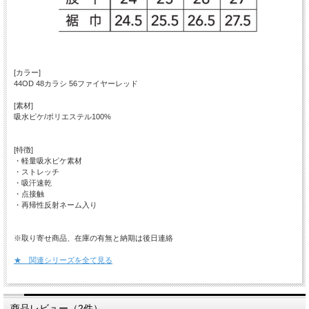
[カラー]
44OD 48カラシ 56ファイヤーレッド
[素材]
吸水ピケ/ポリエステル100%
[特徴]
・軽量吸水ピケ素材
・ストレッチ
・吸汗速乾
・点接触
・再帰性反射ネーム入り
※取り寄せ商品、在庫の有無と納期は後日連絡
★ 関連シリーズを全て見る
商品レビュー（2件）