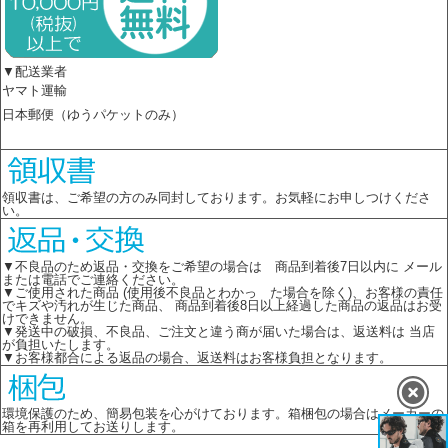
▼配送業者
ヤマト運輸
日本郵便（ゆうパケットのみ）
領収書は、ご希望の方のみ同封しております。お気軽にお申しつけくださ
い。
▼不良品のため返品・交換をご希望の場合は 商品到着後7日以内に メール
または電話でご連絡ください。
▼ご使用された商品 (使用後不良品とわかっ た場合を除く)、お客様の責任
でキズや汚れが生じた商品、 商品到着後8日以上経過した商品の返品はお受
けできません。
▼発送中の破損、不良品、ご注文と違う商が届いた場合は、返送料は 当店
が負担いたします。
▼お客様都合による返品の場合、返送料はお客様負担となります。
環境保護のため、簡易包装を心がけております。箱梱包の場合はメーカーの
箱を再利用してお送りします。