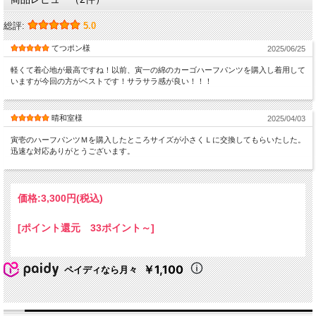
総評:
5.0
てつポン様
2025/06/25
軽くて着心地が最高ですね！以前、寅一の綿のカーゴハーフパンツを購入し着用して
いますが今回の方がベストです！サラサラ感が良い！！！
晴和室様
2025/04/03
寅壱のハーフパンツＭを購入したところサイズが小さくＬに交換してもらいたした。
迅速な対応ありがとうございます。
価格:
3,300円
(税込)
[ポイント還元 33ポイント～]
￥1,100
ペイディなら月々