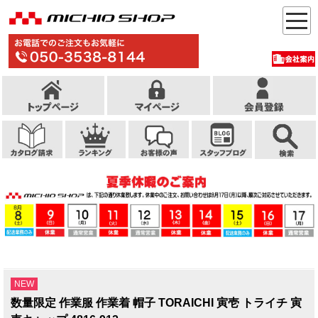
NEW
数量限定 作業服 作業着 帽子 TORAICHI 寅壱 トライチ 寅