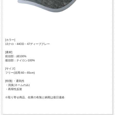
[カラー]
13クロ・44OD・47ディープグレー
[素材]
前頭部：綿100%
後頭部：ナイロン100%
[サイズ]
フリー(頭周:60～65cm)
[特徴] ・通気性
・消臭(ネームのみ)
・再帰性反射
※取り寄せ商品、在庫の有無と納期は後日連絡