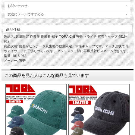
お問い合わせ
友達にメールですすめる
商品仕様
製品名: 数量限定 作業服 作業着 帽子 TORAICHI 寅壱 トライチ 寅壱キャップ 4816-
912
商品説明: 前面がビンテージ風生地の数量限定、寅壱キャップです。アーチ形状で耳
やアイウェアに干渉しづらいです。アジャスター部に再帰反射ピスネーム付きです。
型番: 4816-912
メーカー: 寅壱
この商品を見た人はこんな商品も見ています