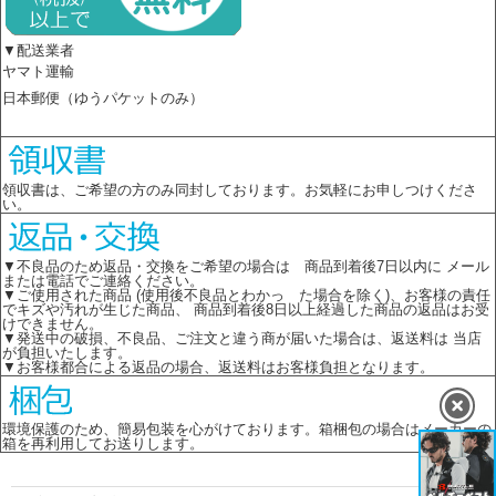
▼配送業者
ヤマト運輸
日本郵便（ゆうパケットのみ）
領収書は、ご希望の方のみ同封しております。お気軽にお申しつけくださ
い。
▼不良品のため返品・交換をご希望の場合は 商品到着後7日以内に メール
または電話でご連絡ください。
▼ご使用された商品 (使用後不良品とわかっ た場合を除く)、お客様の責任
でキズや汚れが生じた商品、 商品到着後8日以上経過した商品の返品はお受
けできません。
▼発送中の破損、不良品、ご注文と違う商が届いた場合は、返送料は 当店
が負担いたします。
▼お客様都合による返品の場合、返送料はお客様負担となります。
環境保護のため、簡易包装を心がけております。箱梱包の場合はメーカーの
箱を再利用してお送りします。