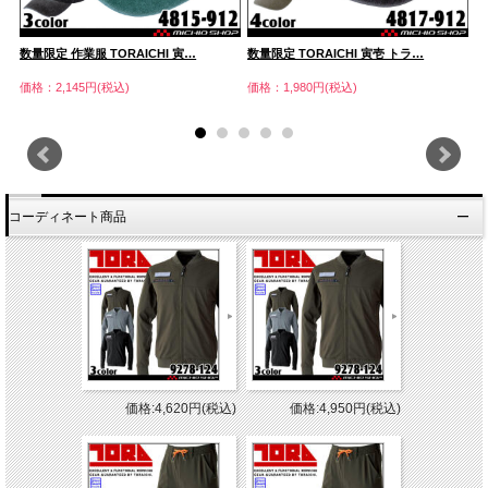
数量限定 作業服 TORAICHI 寅…
数量限定 TORAICHI 寅壱 トラ…
作
価格：2,145円(税込)
価格：1,980円(税込)
価
コーディネート商品
価格:4,620円(税込)
価格:4,950円(税込)