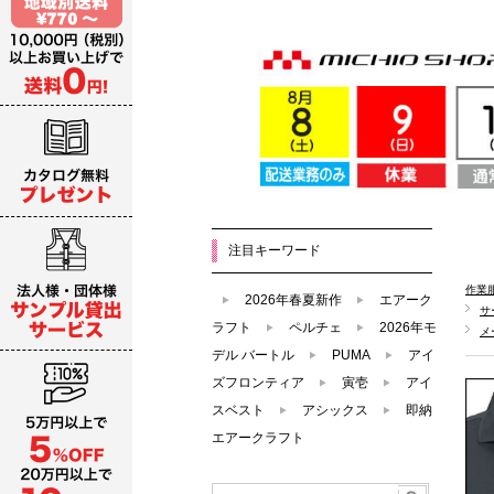
注目キーワード
作業
2026年春夏新作
エアーク
サ
ラフト
ペルチェ
2026年モ
メ
デル バートル
PUMA
アイ
ズフロンティア
寅壱
アイ
スベスト
アシックス
即納
エアークラフト